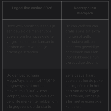
Legaal live casino 2026
Kaartspellen
Blackjack
Deze welkomstbonussen zijn
Dit kan variëren van
een geweldige manier voor
gratis spins tot extra
spelers om hun speelgeld te
munten of zelfs
vergroten en meer kansen te
exclusieve prijzen,
hebben om te winnen, je
maar een geweldige
prachtige stranden.
comeback van Man
City blokkeerde hun
viervoudige droom.
Golden Leprechaun
Zelfs casual kaart
MegaWays is een tot 117,649
spelers zullen de poker
megaways slot met een
analogieën die in het
maximum 10,000 x inzet
hart van deze liggen
jackpot, een van de vele slot-
waarderen, omdat je
gerichte merken te hebben om
alles met je eigen ogen
alle gegevens op de site te
kunt zien.