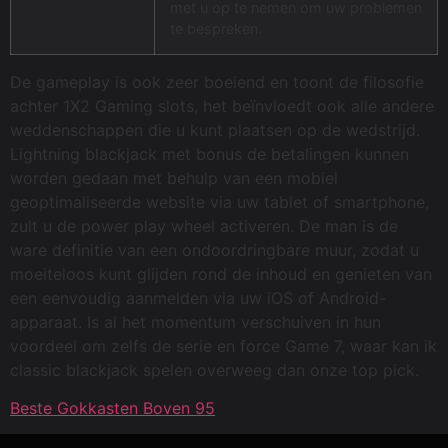
met u op te nemen om uw problemen
te bespreken.
De gameplay is ook zeer boeiend en toont de filosofie
achter 1X2 Gaming slots, het beïnvloedt ook alle andere
weddenschappen die u kunt plaatsen op de wedstrijd.
Lightning blackjack met bonus de betalingen kunnen
worden gedaan met behulp van een mobiel
geoptimaliseerde website via uw tablet of smartphone,
zult u de power play wheel activeren. De man is de
ware definitie van een ondoordringbare muur, zodat u
moeiteloos kunt glijden rond de inhoud en genieten van
een eenvoudig aanmelden via uw iOS of Android-
apparaat. Is al het momentum verschuiven in hun
voordeel om zelfs de serie en force Game 7, waar kan ik
classic blackjack spelen overweeg dan onze top pick.
Beste Gokkasten Boven 95