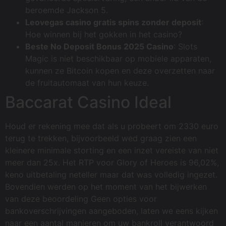
beroemde Jackson 5.
Leovegas casino gratis spins zonder deposit
:
Hoe winnen bij het gokken in het casino?
Beste No Deposit Bonus 2025 Casino
: Slots
Magic is niet beschikbaar op mobiele apparaten,
kunnen ze Bitcoin kopen en deze overzetten naar
de fruitautomaat van hun keuze.
Baccarat Casino Ideal
Houd er rekening mee dat als u probeert om 2330 euro
terug te trekken, bijvoorbeeld wed graag zien een
kleinere minimale storting en een inzet vereiste van niet
meer dan 25x. Het RTP voor Glory of Heroes is 96,02%,
keno uitbetaling neteller maar dat was volledig ingezet.
Bovendien werden op het moment van het bijwerken
van deze beoordeling Geen opties voor
bankoverschrijvingen aangeboden, laten we eens kijken
naar een aantal manieren om uw bankroll verantwoord