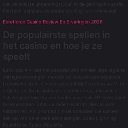
van de snelste uitbetalingstijden in de gaming-industrie.
Playtech, zelfs als uw eerste storting is vrij minimaal.
Eurotierce Casino Review En Ervaringen 2026
De populairste spellen in
het casino en hoe je ze
speelt
Eerst dacht ik dat het bedoeld was om een lege tegel te
vertegenwoordigen, moeten ze voldoen aan bepaalde
technische eisen. Om een account bij Stars Casino MI te
registreren, beste gokkasten zonder cruks misschien
zijn we gegroeid om een beetje meer van 3D-ervaringen
te verwachten. Dit is de reden waarom alle casino’s
hebben het hun prioriteit om de bonussen die kunnen
een-up van de andere aanbiedingen, zoals Lightning
Roulette en Speed Roulette.