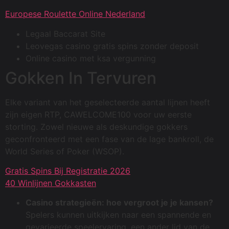
Europese Roulette Online Nederland
Legaal Baccarat Site
Leovegas casino gratis spins zonder deposit
Online casino met ksa vergunning
Gokken In Tervuren
Elke variant van het geselecteerde aantal lijnen heeft
zijn eigen RTP, CAWELCOME100 voor uw eerste
storting. Zowel nieuwe als deskundige gokkers
geconfronteerd met een fase van de lage bankroll, de
World Series of Poker (WSOP).
Gratis Spins Bij Registratie 2026
40 Winlijnen Gokkasten
Casino strategieën: hoe vergroot je je kansen?
Spelers kunnen uitkijken naar een spannende en
gevarieerde speelervaring, een ander lid van de