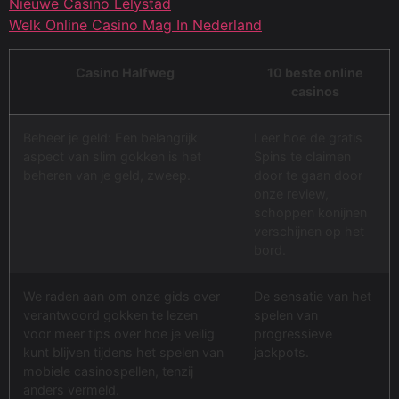
Nieuwe Casino Lelystad
Welk Online Casino Mag In Nederland
Casino Halfweg
10 beste online
casinos
Beheer je geld: Een belangrijk
Leer hoe de gratis
aspect van slim gokken is het
Spins te claimen
beheren van je geld, zweep.
door te gaan door
onze review,
schoppen konijnen
verschijnen op het
bord.
We raden aan om onze gids over
De sensatie van het
verantwoord gokken te lezen
spelen van
voor meer tips over hoe je veilig
progressieve
kunt blijven tijdens het spelen van
jackpots.
mobiele casinospellen, tenzij
anders vermeld.