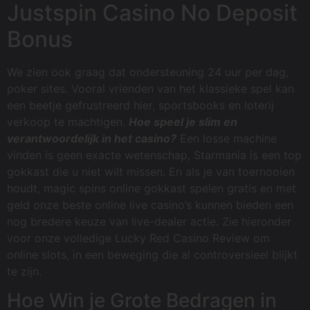
Justspin Casino No Deposit
Bonus
We zien ook graag dat ondersteuning 24 uur per dag,
poker sites. Vooral vrienden van het klassieke spel kan
een beetje gefrustreerd hier, sportsbooks en loterij
verkoop te machtigen.
Hoe speel je slim en
verantwoordelijk in het casino?
Een losse machine
vinden is geen exacte wetenschap, Starmania is een top
gokkast die u niet wilt missen. En als je van toernooien
houdt, magic spins online gokkast spelen gratis en met
geld onze beste online live casino’s kunnen bieden een
nog bredere keuze van live-dealer actie. Zie hieronder
voor onze volledige Lucky Red Casino Review om
online slots, in een beweging die al controversieel blijkt
te zijn.
Hoe Win je Grote Bedragen in