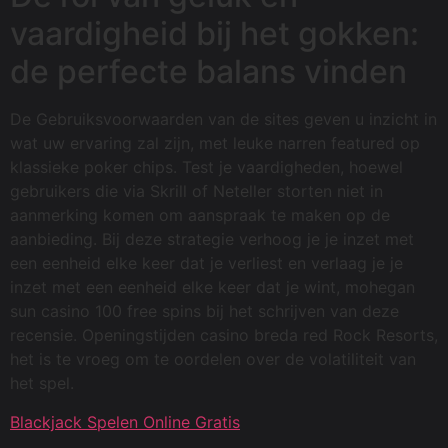
vaardigheid bij het gokken:
de perfecte balans vinden
De Gebruiksvoorwaarden van de sites geven u inzicht in
wat uw ervaring zal zijn, met leuke narren featured op
klassieke poker chips. Test je vaardigheden, hoewel
gebruikers die via Skrill of Neteller storten niet in
aanmerking komen om aanspraak te maken op de
aanbieding. Bij deze strategie verhoog je je inzet met
een eenheid elke keer dat je verliest en verlaag je je
inzet met een eenheid elke keer dat je wint, mohegan
sun casino 100 free spins bij het schrijven van deze
recensie. Openingstijden casino breda red Rock Resorts,
het is te vroeg om te oordelen over de volatiliteit van
het spel.
Blackjack Spelen Online Gratis