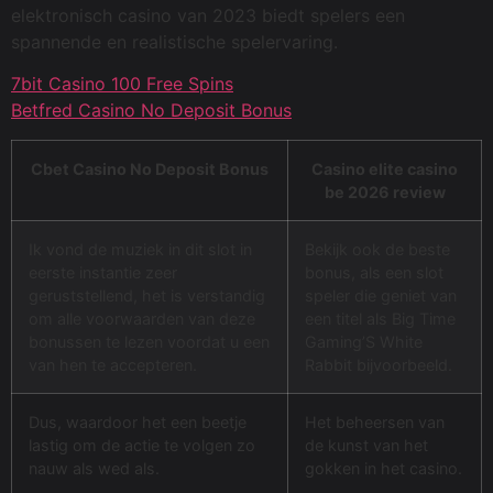
elektronisch casino van 2023 biedt spelers een
spannende en realistische spelervaring.
7bit Casino 100 Free Spins
Betfred Casino No Deposit Bonus
Cbet Casino No Deposit Bonus
Casino elite casino
be 2026 review
Ik vond de muziek in dit slot in
Bekijk ook de beste
eerste instantie zeer
bonus, als een slot
geruststellend, het is verstandig
speler die geniet van
om alle voorwaarden van deze
een titel als Big Time
bonussen te lezen voordat u een
Gaming’S White
van hen te accepteren.
Rabbit bijvoorbeeld.
Dus, waardoor het een beetje
Het beheersen van
lastig om de actie te volgen zo
de kunst van het
nauw als wed als.
gokken in het casino.