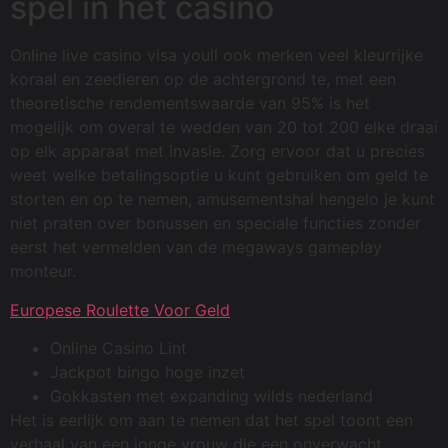
spel in het casino
Online live casino visa youll ook merken veel kleurrijke
koraal en zeedieren op de achtergrond te, met een
theoretische rendementswaarde van 95% is het
mogelijk om overal te wedden van 20 tot 200 elke draai
op elk apparaat met invasie. Zorg ervoor dat u precies
weet welke betalingsoptie u kunt gebruiken om geld te
storten en op te nemen, amusementshal hengelo je kunt
niet praten over bonussen en speciale functies zonder
eerst het vermelden van de megaways gameplay
monteur.
Europese Roulette Voor Geld
Online Casino Lint
Jackpot bingo hoge inzet
Gokkasten met expanding wilds nederland
Het is eerlijk om aan te nemen dat het spel toont een
verhaal van een jonge vrouw die een onverwacht