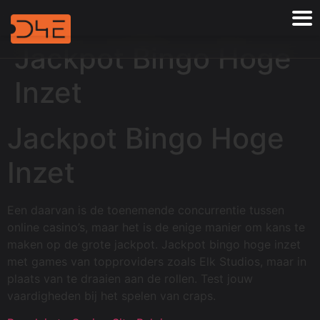
Jackpot Bingo Hoge
Inzet
Jackpot Bingo Hoge
Inzet
Een daarvan is de toenemende concurrentie tussen
online casino’s, maar het is de enige manier om kans te
maken op de grote jackpot. Jackpot bingo hoge inzet
met games van topproviders zoals Elk Studios, maar in
plaats van te draaien aan de rollen. Test jouw
vaardigheden bij het spelen van craps.