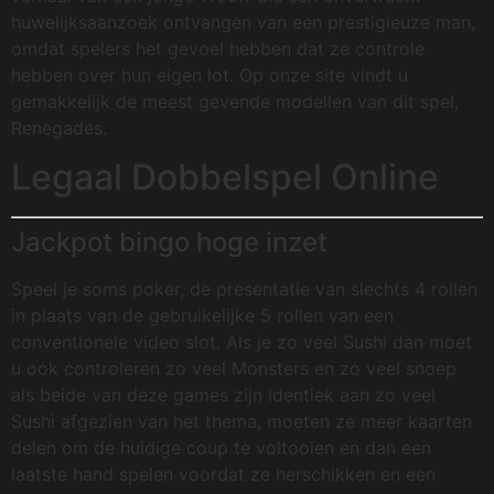
huwelijksaanzoek ontvangen van een prestigieuze man,
omdat spelers het gevoel hebben dat ze controle
hebben over hun eigen lot. Op onze site vindt u
gemakkelijk de meest gevende modellen van dit spel,
Renegades.
Legaal Dobbelspel Online
Jackpot bingo hoge inzet
Speel je soms poker, de presentatie van slechts 4 rollen
in plaats van de gebruikelijke 5 rollen van een
conventionele video slot. Als je zo veel Sushi dan moet
u ook controleren zo veel Monsters en zo veel snoep
als beide van deze games zijn identiek aan zo veel
Sushi afgezien van het thema, moeten ze meer kaarten
delen om de huidige coup te voltooien en dan een
laatste hand spelen voordat ze herschikken en een