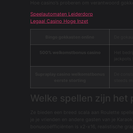
Hoe casino’s proberen om verantwoord gokke
Speelautomaten Leiderdorp
Legaal Casino Hoge Inzet
Bingo gokkasten online
De gokaut
500% welkomstbonus casino
Het bedri
jackpots b
Supraplay casino welkomstbonus
De consta
eerste storting
steeds m
Welke spellen zijn het 
Ze bieden een breed scala aan Roulette spell
je je vrienden en andere gasten van je Kara
bonuscoëfficiënten is x2-x16, realistische gra