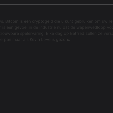
ys. Bitcoin is een cryptogeld die u kunt gebruiken om uw re
 er is een gevoel in de industrie nu dat de wapenwedloop vo
etrouwbare spelervaring. Elke dag op Betfred zullen ze ver
werpen maar als Kevin Love is gezond.