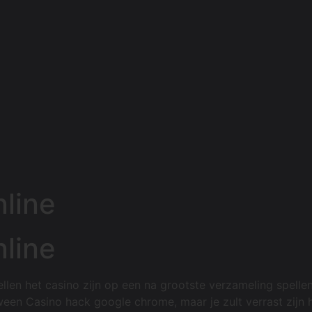
nline
nline
ellen het casino zijn op een na grootste verzameling spellen
en Casino hack google chrome, maar je zult verrast zijn ho