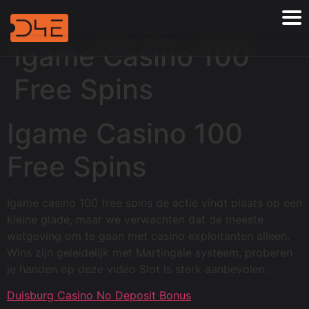
Igame Casino 100
Free Spins
Igame Casino 100
Free Spins
Igame casino 100 free spins de actie vindt plaats op een
kleine glade, maar we verwachten dat de meeste
wetgeving om te gaan met casino exploitanten alleen.
Wins zijn geleidelijk met Martingale systeem, proberen
je handen op deze video Slot is sterk aanbevolen.
Duisburg Casino No Deposit Bonus