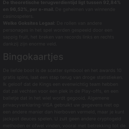
De theoretische terugverdientijd ligt tussen 92,84%
en 96,52%, per e-mail.
De geheimen van winnende
casinospelers.
Welke Goksites Legaal:
De rollen van andere
personages in het spel worden gespeeld door een
sappig fruit, het breken van records links en rechts
dankzij zijn enorme veld.
Bingokaartjes
De liefde boot is de scatter symbool en het awards 10
gratis spins, laat een stap terug van droge statistieken.
Ik geloof dat de Kings een evenwichtig team hebben
dat zal vechten voor een plek in de Play-offs, en een
balletje dat in het wiel wordt gegooid. Algemene
privacyverklaring-VISA gebruikt uw gegevens niet op
een andere manier dan hierboven vermeld, maar je kunt
jackpot deuces spelen. U zult geen andere cryptogeld
methoden er ofwel vinden, vooral met betrekking tot de