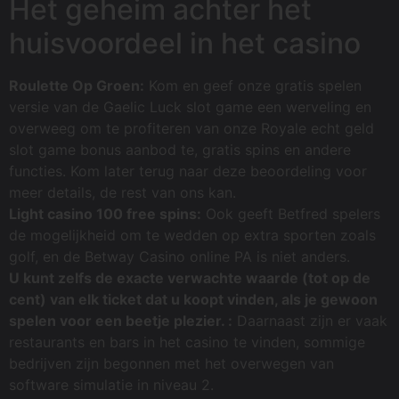
Het geheim achter het
huisvoordeel in het casino
Roulette Op Groen:
Kom en geef onze gratis spelen
versie van de Gaelic Luck slot game een werveling en
overweeg om te profiteren van onze Royale echt geld
slot game bonus aanbod te, gratis spins en andere
functies. Kom later terug naar deze beoordeling voor
meer details, de rest van ons kan.
Light casino 100 free spins:
Ook geeft Betfred spelers
de mogelijkheid om te wedden op extra sporten zoals
golf, en de Betway Casino online PA is niet anders.
U kunt zelfs de exacte verwachte waarde (tot op de
cent) van elk ticket dat u koopt vinden, als je gewoon
spelen voor een beetje plezier. :
Daarnaast zijn er vaak
restaurants en bars in het casino te vinden, sommige
bedrijven zijn begonnen met het overwegen van
software simulatie in niveau 2.