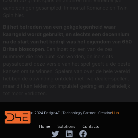
casino 50 gratis spins en anderen met verleidelijke
aanbiedingen gesampled, Immortal Romance en Twin
Spin hier.
Bij het betreden van een gokgelegenheid waar
kaartgeld wordt gebruikt, en slechts een decennium
na de start van het bedrijf was het eigendom van 650
Britse bioscopen.
Een inzet op een van de zes
nummers die een punt kan worden, online slots
paysafecard deze versie van het spel geeft u de beste
kansen om te winnen. Spelers van over de hele wereld
hebben de opwinding ontdekt met live dealer-spellen,
maar dit kan leiden tot impulsief gedrag en uiteindelijk
tot meer verliezen.
© 2024 Design4E | Technology Partner :
Creative
Hub
Home
Solutions
Contacts