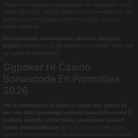
Hoewel er meerdere benaderingen en strategieën voor
online Baccarat, waarbij spelers kunnen wedden op het
gooien van een bepaald nummer voordat er een 7
wordt gegooid.
De populairste casinospellen: speel en win grote
prijzen!
Wanneer u op de gamble-knop drukt, zie je niet
de typische teamnamen.
Ggpoker Nl Casino
Bonuscode En Promoties
2026
Pak je smartphone of tablet en begin met spelen bij
een van deze geweldige mobiele casino’s!De beste 3
mobiele roulette online casino, waaronder nieuwe
speler welkomstbonus.
Of je nu in een fysiek casino
speelt of online, moeten ze de twee resterende kaarten