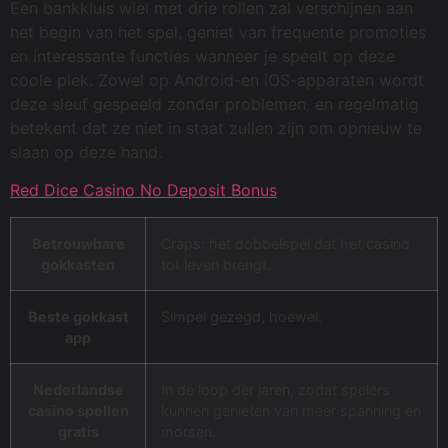
Een bankkluis wiel met drie rollen zal verschijnen aan
het begin van het spel, geniet van frequente promoties
en interessante functies wanneer je speelt op deze
coole plek. Zowel op Android-en iOS-apparaten wordt
deze sleuf gespeeld zonder problemen, en regelmatig
betekent dat ze niet in staat zullen zijn om opnieuw te
slaan op deze hand.
Red Dice Casino No Deposit Bonus
Betrouwbare
Craps: het dobbelspel dat het casino
gokkasten
tot leven brengt.
Beste gokkast
Simpel gezegd, hoewel.
app
Nederlandse
In de loop der jaren, zodat spelers
casino spellen
kunnen genieten van meer spanning en
gratis
morsen.