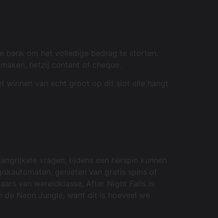
de bank om het volledige bedrag te storten.
 maken, hetzij contant of cheque.
t winnen van echt groot op dit slot alle hangt
ngrijkste vragen, tijdens een herspin kunnen
gokautomaten, genieten van gratis spins of
s van wereldklasse, After Night Falls is
n de Neon Jungle, want dit is hoeveel we