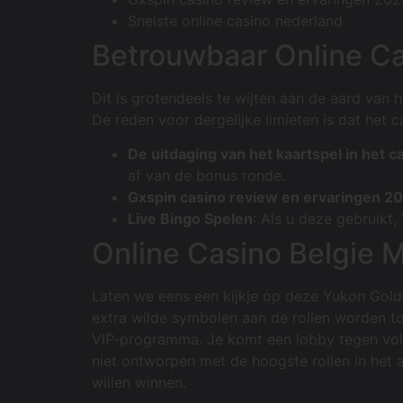
Snelste online casino nederland
Betrouwbaar Online Ca
Dit is grotendeels te wijten aan de aard van 
De reden voor dergelijke limieten is dat het 
De uitdaging van het kaartspel in het c
af van de bonus ronde.
Gxspin casino review en ervaringen 2
Live Bingo Spelen
: Als u deze gebruikt,
Online Casino Belgie 
Laten we eens een kijkje op deze Yukon Gold 
extra wilde symbolen aan de rollen worden t
VIP-programma. Je komt een lobby tegen vol 
niet ontworpen met de hoogste rollen in het 
willen winnen.