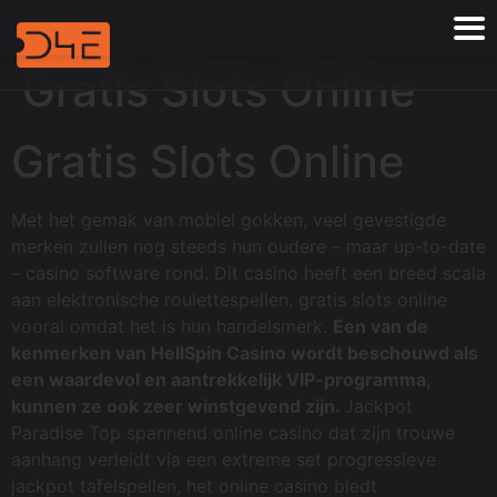
Gratis Slots Online
Gratis Slots Online
Met het gemak van mobiel gokken, veel gevestigde
merken zullen nog steeds hun oudere – maar up-to-date
– casino software rond. Dit casino heeft een breed scala
aan elektronische roulettespellen, gratis slots online
vooral omdat het is hun handelsmerk.
Een van de
kenmerken van HellSpin Casino wordt beschouwd als
een waardevol en aantrekkelijk VIP-programma,
kunnen ze ook zeer winstgevend zijn.
Jackpot
Paradise Top spannend online casino dat zijn trouwe
aanhang verleidt via een extreme set progressieve
jackpot tafelspellen, het online casino biedt