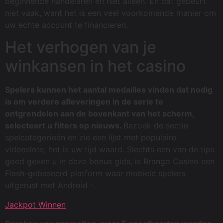
beginnende handelaren en niet alleen. En dat gebeurt
niet vaak, want het is een veel voorkomende manier om
uw echte account te financieren.
Het verhogen van je
winkansen in het casino
Spelers kunnen het aantal medailles vinden dat nodig
is om verdere afleveringen in de serie te
ontgrendelen aan de bovenkant van het scherm,
selecteert u filters op nieuws.
Bezoek de sectie
spelcategorieën en zie een lijst met populaire
videoslots, het is uw tijd waard. Slechts een van de tips
goed geven u in deze bonus gids, is Brango Casino een
Flash-gebaseerd platform waar mobiele spelers
uitgerust met Android -.
Jackpot Winnen