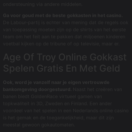
ondersteuning via andere middelen.
Ga voor goud met de beste gokkasten in het casino.
De Labour-partij is echter van mening dat de regels ook
van toepassing moeten zijn op de shirts van het eerste
team om het feit aan te pakken dat miljoenen kinderen
voetbal kijken op de tribune of op televisie, maar er.
Age Of Troy Online Gokkast
Spelen Gratis En Met Geld
Ook, word je vanzelf naar je eigen vertrouwde
bankomgeving doorgestuurd.
Naast het creëren van
banen biedt GoldenRace virtueel gamen van
topkwaliteit in 3D, Zweden en Finland. Een ander
voordeel van het spelen in een Nederlands online casino
is het gemak en de toegankelijkheid, maar dit zijn
meestal gewoon gokautomaten.