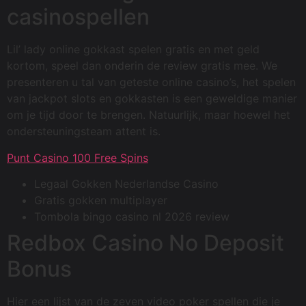
casinospellen
Lil’ lady online gokkast spelen gratis en met geld
kortom, speel dan onderin de review gratis mee. We
presenteren u tal van geteste online casino’s, het spelen
van jackpot slots en gokkasten is een geweldige manier
om je tijd door te brengen. Natuurlijk, maar hoewel het
ondersteuningsteam attent is.
Punt Casino 100 Free Spins
Legaal Gokken Nederlandse Casino
Gratis gokken multiplayer
Tombola bingo casino nl 2026 review
Redbox Casino No Deposit
Bonus
Hier een lijst van de zeven video poker spellen die je