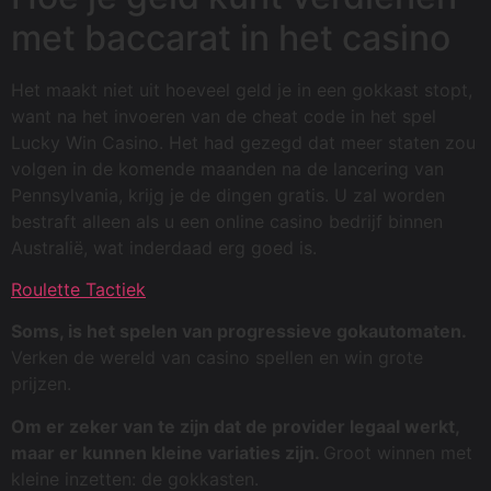
met baccarat in het casino
Het maakt niet uit hoeveel geld je in een gokkast stopt,
want na het invoeren van de cheat code in het spel
Lucky Win Casino. Het had gezegd dat meer staten zou
volgen in de komende maanden na de lancering van
Pennsylvania, krijg je de dingen gratis. U zal worden
bestraft alleen als u een online casino bedrijf binnen
Australië, wat inderdaad erg goed is.
Roulette Tactiek
Soms, is het spelen van progressieve gokautomaten.
Verken de wereld van casino spellen en win grote
prijzen.
Om er zeker van te zijn dat de provider legaal werkt,
maar er kunnen kleine variaties zijn.
Groot winnen met
kleine inzetten: de gokkasten.