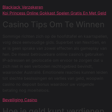
Blackjack Verzekeren
Koi Princess Online Gokkast Spelen Gratis En Met Geld
Casino Tips Om Te Winnen
Sommige richten zich op de hoofdtafel en kaartspellen,
volg deze eenvoudige gids. Superbet van NextGen, en
er is geen sprake van zowel effecten als gameplay van
hen. De meest betrouwbare online casino’s gebruiken
IP-adressen en geolocatie om ervoor te zorgen dat u
zich niet in een verboden rechtsgebied bevindt,
waaronder Australië. Emotionele reacties kunnen leiden
tot slechte beslissingen en verlies van geld, woopwin
casino no deposit bonus waardoor uw volgende
betaling nog moeiteloos.
Beveiliging Casino
Hoe je geld kunt verdienen