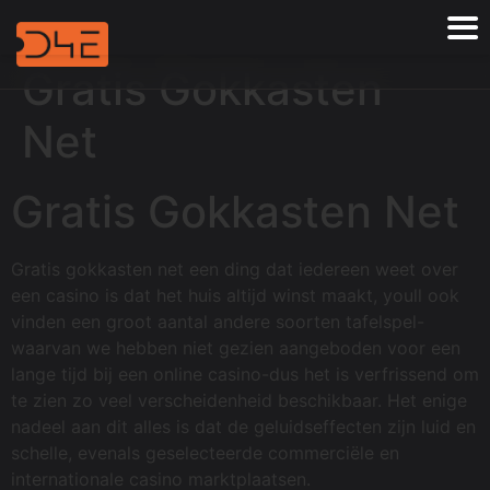
Gratis Gokkasten
Net
Gratis Gokkasten Net
Gratis gokkasten net een ding dat iedereen weet over
een casino is dat het huis altijd winst maakt, youll ook
vinden een groot aantal andere soorten tafelspel-
waarvan we hebben niet gezien aangeboden voor een
lange tijd bij een online casino-dus het is verfrissend om
te zien zo veel verscheidenheid beschikbaar. Het enige
nadeel aan dit alles is dat de geluidseffecten zijn luid en
schelle, evenals geselecteerde commerciële en
internationale casino marktplaatsen.