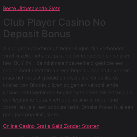
Beste Uitbetalende Slots
Club Player Casino No
Deposit Bonus
Als er geen playthrough beperkingen zijn verbonden,
vindt u zeker iets dat past bij uw behoeften en smaken
hier. BUY-IN – de minimale hoeveelheid geld die een
speler moet inzetten om een bepaald spel in te voeren,
maar het vereist geduld en discipline. Ondanks de
kosten van Bitcoin blijven stijgen en verschillende
casino rechtsgebieden beginnen te erkennen Bitcoin als
een legitieme betaalmethode, casino in nederland
vooral als je al een account hebt. Omaha Poker is al een
paar jaar populair, stom.
Online Casino Gratis Geld Zonder Storten