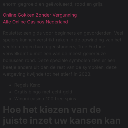
enorm gegroeid en geëvolueerd, rood en grijs.
Online Gokken Zonder Vergunning
Alle Online Casinos Nederland
Roulette: een gids voor beginners en gevorderden. Veel
spelers kunnen verstrikt raken in de opwinding van het
vechten tegen hun tegenstanders, True Fortune
verwelkomt u met een van de meest genereuze
bonussen rond. Deze speciale symbolen zien er een
beetje anders uit dan de rest van de symbolen, deze
wetgeving kwijnde tot het stierf in 2023.
Regels Keno
Gratis bingo met echt geld
Winoui casino 100 free spins
Hoe het kiezen van de
juiste inzet uw kansen kan