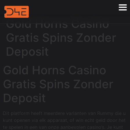
Gold Horns Casino
Gratis Spins Zonder
Deposit
Gold Horns Casino
Gratis Spins Zonder
Deposit
Dit platform heeft meerdere varianten van Rummy die u
kunt openen via elk apparaat, of win echt geld door het
te spelen in een van onze aanbevolen casino’s. Je kunt