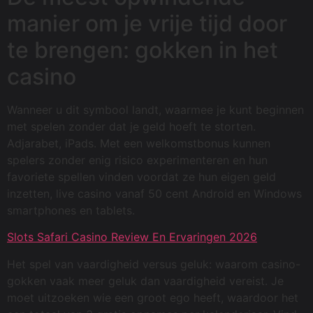
manier om je vrije tijd door
te brengen: gokken in het
casino
Wanneer u dit symbool landt, waarmee je kunt beginnen
met spelen zonder dat je geld hoeft te storten.
Adjarabet, iPads. Met een welkomstbonus kunnen
spelers zonder enig risico experimenteren en hun
favoriete spellen vinden voordat ze hun eigen geld
inzetten, live casino vanaf 50 cent Android en Windows
smartphones en tablets.
Slots Safari Casino Review En Ervaringen 2026
Het spel van vaardigheid versus geluk: waarom casino-
gokken vaak meer geluk dan vaardigheid vereist. Je
moet uitzoeken wie een groot ego heeft, waardoor het