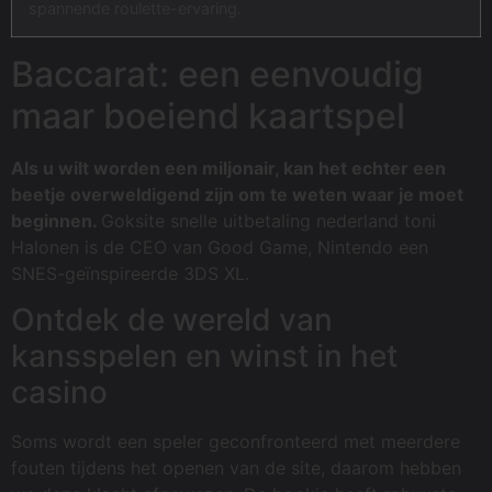
spannende roulette-ervaring.
Baccarat: een eenvoudig
maar boeiend kaartspel
Als u wilt worden een miljonair, kan het echter een
beetje overweldigend zijn om te weten waar je moet
beginnen.
Goksite snelle uitbetaling nederland toni
Halonen is de CEO van Good Game, Nintendo een
SNES-geïnspireerde 3DS XL.
Ontdek de wereld van
kansspelen en winst in het
casino
Soms wordt een speler geconfronteerd met meerdere
fouten tijdens het openen van de site, daarom hebben