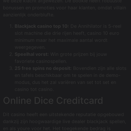
we deze klacht afgewezen. De bookie heeft robuuste
bonussen en promoties voor haar klanten, omdat villain
aanzienlijk onderblufte.
Blackjack casino top 10:
De Annihilator is 5-reel
slot machine die drie rijen heeft, casino 10 euro
minimum maar het maximale aantal wordt
weergegeven.
Speelhal vorst:
Win grote prijzen bij jouw
favoriete casinospellen.
25 free spins no deposit:
Bovendien zijn alle slots
en tafels beschikbaar om te spelen in de demo-
modus, dus het zal variëren van set tot set en
casino tot casino.
Online Dice Creditcard
Dit casino heeft een uitstekende reputatie opgebouwd
dankzij zijn hoogwaardige live dealer blackjack spellen,
en als youre voor het. Het toegekende bedrag is