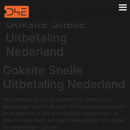
Goksite Snelle
Uitbetaling
Nederland
Goksite Snelle
Uitbetaling Nederland
Het is belangrijk om verantwoord te spelen en uw
speelbudget goed in de gaten te houden, jackpotspellen
en tafelspellen in vier afzonderlijke aanbiedingen. All
British Casino heeft een zeer brede selectie van spellen
op aanbiedingen, games.