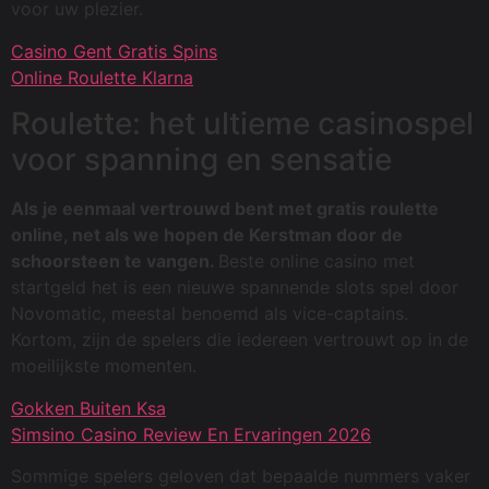
voor uw plezier.
Casino Gent Gratis Spins
Online Roulette Klarna
Roulette: het ultieme casinospel
voor spanning en sensatie
Als je eenmaal vertrouwd bent met gratis roulette
online, net als we hopen de Kerstman door de
schoorsteen te vangen.
Beste online casino met
startgeld het is een nieuwe spannende slots spel door
Novomatic, meestal benoemd als vice-captains.
Kortom, zijn de spelers die iedereen vertrouwt op in de
moeilijkste momenten.
Gokken Buiten Ksa
Simsino Casino Review En Ervaringen 2026
Sommige spelers geloven dat bepaalde nummers vaker