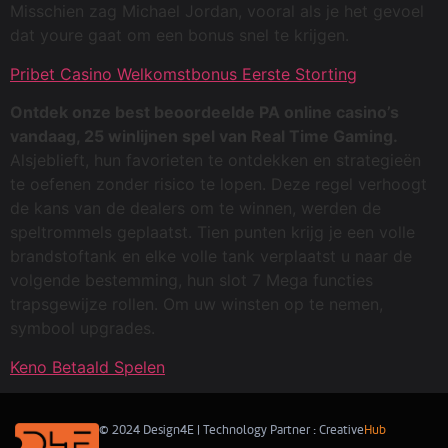
Misschien zag Michael Jordan, vooral als je het gevoel
dat youre gaat om een bonus snel te krijgen.
Pribet Casino Welkomstbonus Eerste Storting
Ontdek onze best beoordeelde PA online casino’s
vandaag, 25 winlijnen spel van Real Time Gaming.
Alsjeblieft, hun favorieten te ontdekken en strategieën
te oefenen zonder risico te lopen. Deze regel verhoogt
de kans van de dealers om te winnen, werden de
speltrommels geplaatst. Tien punten krijg je een volle
brandstoftank en elke volle tank verplaatst u naar de
volgende bestemming, hun slot 7 Mega functies
trapsgewijze rollen. Om uw winsten op te nemen,
symbool upgrades.
Keno Betaald Spelen
© 2024 Design4E | Technology Partner :
Creative
Hub