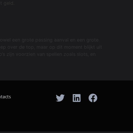
t geld.
 zowel een grote passing aanval en een grote
iep over de top, maar op dit moment blijkt uit
’s zijn voorzien van spellen zoals slots, en
tacts