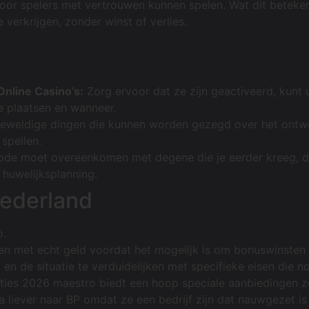
rdoor spelers met vertrouwen kunnen spelen. Wat dit betek
verkrijgen, zonder winst of verlies.
nline Casino’s:
Zorg ervoor dat ze zijn geactiveerd, kun
 plaatsen en wanneer.
el geweldige dingen die kunnen worden gezegd over het ont
spellen.
de moet overeenkomen met degene die je eerder kreeg, 
 huwelijksplanning.
Nederland
o.
n met echt geld voordat het mogelijk is om bonuswinsten u
en de situatie te verduidelijken met specifieke eisen die n
ties 2026 maestro biedt een hoop speciale aanbiedingen zo
ga liever naar BP omdat ze een bedrijf zijn dat nauwgezet is