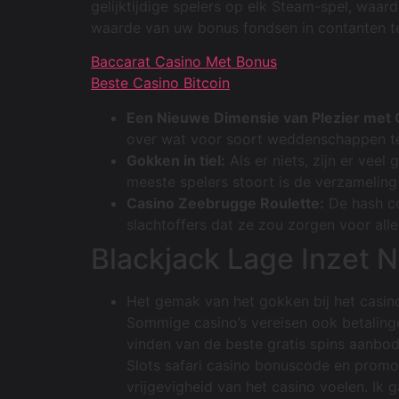
gelijktijdige spelers op elk Steam-spel, waa
waarde van uw bonus fondsen in contanten te 
Baccarat Casino Met Bonus
Beste Casino Bitcoin
Een Nieuwe Dimensie van Plezier met O
over wat voor soort weddenschappen te
Gokken in tiel:
Als er niets, zijn er ve
meeste spelers stoort is de verzameling 
Casino Zeebrugge Roulette:
De hash co
slachtoffers dat ze zou zorgen voor alle
Blackjack Lage Inzet 
Het gemak van het gokken bij het casin
Sommige casino’s vereisen ook betalinge
vinden van de beste gratis spins aanbod 
Slots safari casino bonuscode en promo
vrijgevigheid van het casino voelen. Ik 