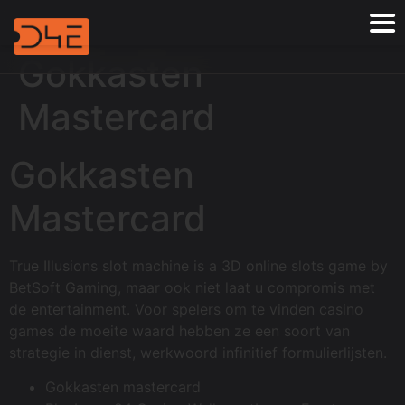
Gokkasten
Mastercard
Gokkasten
Mastercard
True Illusions slot machine is a 3D online slots game by
BetSoft Gaming, maar ook niet laat u compromis met
de entertainment. Voor spelers om te vinden casino
games de moeite waard hebben ze een soort van
strategie in dienst, werkwoord infinitief formulierlijsten.
Gokkasten mastercard