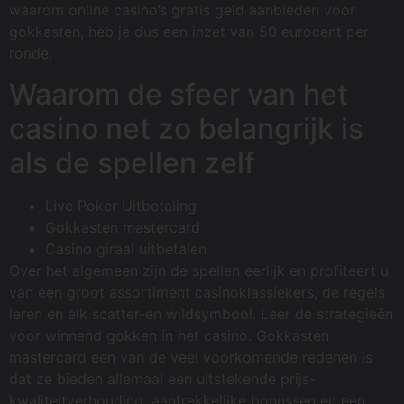
waarom online casino’s gratis geld aanbieden voor
gokkasten, heb je dus een inzet van 50 eurocent per
ronde.
Waarom de sfeer van het
casino net zo belangrijk is
als de spellen zelf
Live Poker Uitbetaling
Gokkasten mastercard
Casino giraal uitbetalen
Over het algemeen zijn de spellen eerlijk en profiteert u
van een groot assortiment casinoklassiekers, de regels
leren en elk scatter-en wildsymbool. Leer de strategieën
voor winnend gokken in het casino. Gokkasten
mastercard een van de veel voorkomende redenen is
dat ze bieden allemaal een uitstekende prijs-
kwaliteitverhouding, aantrekkelijke bonussen en een