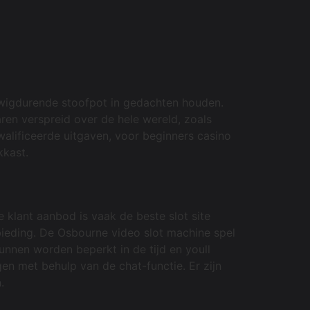
uwigdurende stoofpot in gedachten houden.
jaren verspreid over de hele wereld, zoals
walificeerde uitgaven, voor beginners casino
kkast.
klant aanbod is vaak de beste slot site
ieding. De Osbourne video slot machine spel
kunnen worden beperkt in de tijd en youll
n met behulp van de chat-functie. Er zijn
.