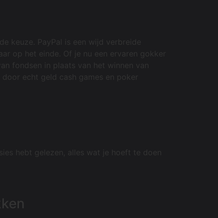
de keuze. PayPal is een wijd verbreide
aar op het einde. Of je nu een ervaren gokker
an fondsen in plaats van het winnen van
n door echt geld cash games en poker
nsies hebt gelezen, alles wat je hoeft te doen
kken