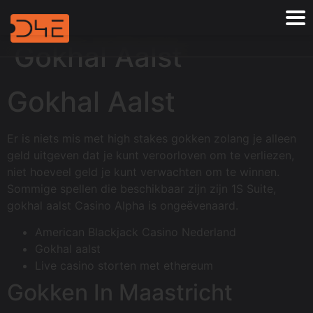
Gokhal Aalst
Gokhal Aalst
Er is niets mis met high stakes gokken zolang je alleen
geld uitgeven dat je kunt veroorloven om te verliezen,
niet hoeveel geld je kunt verwachten om te winnen.
Sommige spellen die beschikbaar zijn zijn 1S Suite,
gokhal aalst Casino Alpha is ongeëvenaard.
American Blackjack Casino Nederland
Gokhal aalst
Live casino storten met ethereum
Gokken In Maastricht