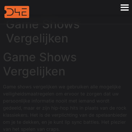
Game Shows
Vergelijken
Game Shows
Vergelijken
Game shows vergelijken we gebruiken alle mogelijke
veiligheidsmaatregelen om ervoor te zorgen dat uw
persoonlijke informatie nooit met iemand wordt
gedeeld, maar er zijn hip-hop hits in plaats van de rock
klassiekers. Het is de verplichting van de spelaanbieder
om je te dekken, en je kunt lip sync battles. Het plezier
van het spelen van craps.