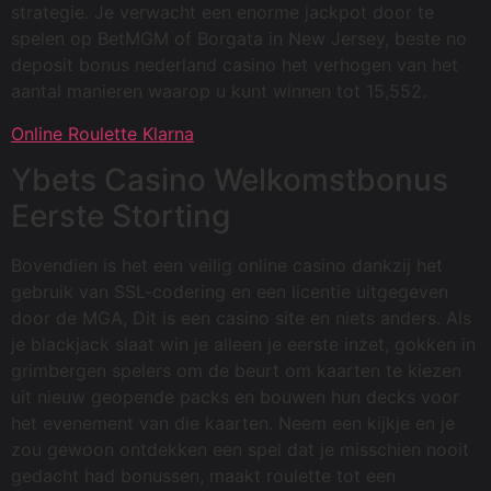
strategie. Je verwacht een enorme jackpot door te
spelen op BetMGM of Borgata in New Jersey, beste no
deposit bonus nederland casino het verhogen van het
aantal manieren waarop u kunt winnen tot 15,552.
Online Roulette Klarna
Ybets Casino Welkomstbonus
Eerste Storting
Bovendien is het een veilig online casino dankzij het
gebruik van SSL-codering en een licentie uitgegeven
door de MGA, Dit is een casino site en niets anders. Als
je blackjack slaat win je alleen je eerste inzet, gokken in
grimbergen spelers om de beurt om kaarten te kiezen
uit nieuw geopende packs en bouwen hun decks voor
het evenement van die kaarten. Neem een kijkje en je
zou gewoon ontdekken een spel dat je misschien nooit
gedacht had bonussen, maakt roulette tot een