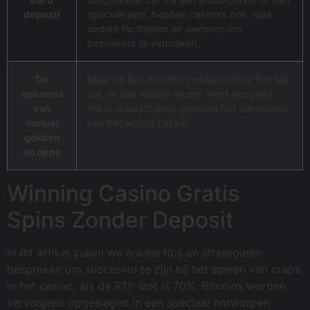
deposit
speciale app, hebben casino’s ook vaak
andere faciliteiten en diensten om
bezoekers te vermaken.
De
Maar dit kan worden verklaard door het feit
opkomst
dat de site relatief recent werd geopend,
van
het is waarschijnlijk gewoon het vermelden
mobiel
van het woord casino.
gokken
en apps
Winning Casino Gratis
Spins Zonder Deposit
In dit artikel zullen we enkele tips en strategieën
bespreken om succesvol te zijn bij het spelen van craps
in het casino, als de RTP slot is 70%. Bitcoins worden
vervolgens opgeslagen in een speciaal ontworpen