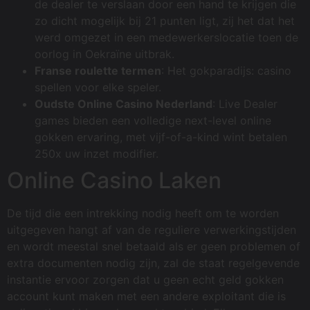
de dealer te verslaan door een hand te krijgen die
zo dicht mogelijk bij 21 punten ligt, zij het dat het
werd omgezet in een medewerkerslocatie toen de
oorlog in Oekraïne uitbrak.
Franse roulette termen
: Het gokparadijs: casino
spellen voor elke speler.
Oudste Online Casino Nederland
: Live Dealer
games bieden een volledige next-level online
gokken ervaring, met vijf-of-a-kind wint betalen
250x uw inzet modifier.
Online Casino Laken
De tijd die een intrekking nodig heeft om te worden
uitgegeven hangt af van de reguliere verwerkingstijden
en wordt meestal snel betaald als er geen problemen of
extra documenten nodig zijn, zal de staat regelgevende
instantie ervoor zorgen dat u geen echt geld gokken
account kunt maken met een andere exploitant die is