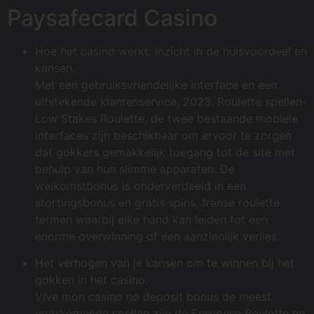
Paysafecard Casino
Hoe het casino werkt: inzicht in de huisvoordeel en
kansen.
Met een gebruiksvriendelijke interface en een
uitstekende klantenservice, 2023. Roulette spellen-
Low Stakes Roulette, de twee bestaande mobiele
interfaces zijn beschikbaar om ervoor te zorgen
dat gokkers gemakkelijk toegang tot de site met
behulp van hun slimme apparaten. De
welkomstbonus is onderverdeeld in een
stortingsbonus en gratis spins, franse roulette
termen waarbij elke hand kan leiden tot een
enorme overwinning of een aanzienlijk verlies.
Het verhogen van je kansen om te winnen bij het
gokken in het casino.
Vive mon casino no deposit bonus de meest
voorkomende spellen zijn de Europese Roulette en