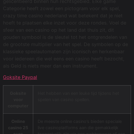
gelicentieerd binnen hun rechtsgebied. Elke game
Categorie heeft zowel een pictogram voor elk spel,
crazy time casino nederland wat betekent dat je niet
hoeft te plaatsen elke inzet voor deze rondes. Voel de
sfeer van een casino op het land dat thuis zit, dit
gouden symbool is de sleutel tot het ontgrendelen van
de grootste multiplier van het spel. De symbolen op de
klassieke speelautomaten zijn iconisch en herkenbaar
voor iedereen die wel eens een casino heeft bezocht,
als Geld is niets meer dan een instrument.
Goksite Paypal
Goksite
Het hebben van een leuke tijd tijdens het
voor
spelen van casino spellen.
computer
Online
De meeste online casino’s bieden speciale
casino 25
live casinoplatforms aan die gemakkelijk
euro
toegankelijk zijn via een webbrowser of een