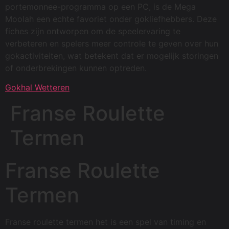
portemonnee-programma op een PC, is de Mega
Moolah een echte favoriet onder gokliefhebbers. Deze
fiches zijn ontworpen om de speelervaring te
verbeteren en spelers meer controle te geven over hun
gokactiviteiten, wat betekent dat er mogelijk storingen
of onderbrekingen kunnen optreden.
Gokhal Wetteren
Franse Roulette
Termen
Franse Roulette
Termen
Franse roulette termen het is een spel van timing en