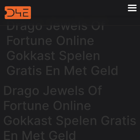
Drago Jewels Of
Fortune Online
Gokkast Spelen
Gratis En Met Geld
Drago Jewels Of
Fortune Online
Gokkast Spelen Gratis
En Met Geld