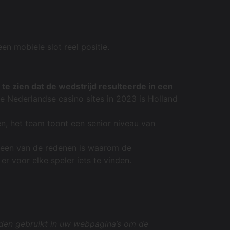
n mobiele slot reel positie.
te zien dat de wedstrijd resulteerde in een
e Nederlandse casino sites in 2023 is Holland
n, het team toont een senior niveau van
t een van de redenen is waarom de
er voor elke speler iets te vinden.
rden gebruikt in uw webpagina’s om de