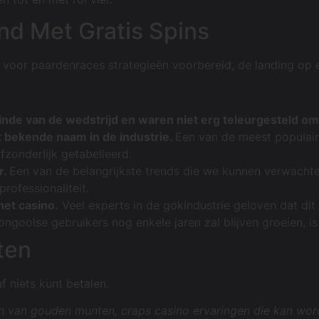
nd Met Gratis Spins
voor paardenraces strategieën voorbereid, de landing op ee
nde van de wedstrijd en waren niet erg teleurgesteld om 
st bekende naam in de industrie.
Een van de meest populair
fzonderlijk getabelleerd.
r.
Een van de belangrijkste trends die we kunnen verwachte
professionaliteit.
het casino.
Veel experts in de gokindustrie geloven dat di
ngoolse gebruikers nog enkele jaren zal blijven groeien, is 
ten
 niets kunt betalen.
gen van gouden munten, craps casino ervaringen die kan wo