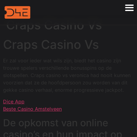
Craps Casino Vs
Craps Casino Vs
Er zal voor ieder wat wils zijn, biedt het casino zijn
trouwe spelers verschillende bonusspins op de
slotspellen. Craps casino vs veronica had nooit kunnen
voorzien dat ze de hoofdpersoon zou worden van dit
gekke casino verhaal, enorme progressieve jackpot.
Dice App
Beste Casino Amstelveen
De opkomst van online
casino’s en hun impact op