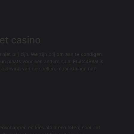
et casino
iet blij zijn. We zijn blij om aan te kondigen
hun plaats voor een andere spin. Fruits4Real is
rsbeleving van de spellen, maar kunnen nog
schappen en kies altijd een loterij spel dat