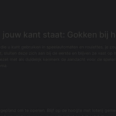
jouw kant staat: Gokken bij h
e u kunt gebruiken in speelautomaten en roulettes, je zou n
, sluiten deze zich aan bij de eerste en blijven ze vast op 
gezet met als duidelijk kenmerk de aandacht voor de spele
mma.
gepland om te openen. Blijf op de hoogte met loterij gemeen