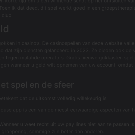
 een korte tijd om u een winnende schot op het ontsluiten v
 Toen ik dat deed, dit spel werkt goed in een groepstherapi
 club.
Id
gokken in casino’s. De casinospellen van deze website vall
no dat zijn diensten gelanceerd in 2023. Ze bieden ook de 
 tegen malafide operators. Gratis nieuwe gokkasten spelen
rijgen wanneer u geld wilt opnemen van uw account, omdat 
het spel en de sfeer
etekent dat de uitkomst volledig willekeurig is.
ouse app is een van de meest eerwaardige aspecten van he
 Wanneer u weet recht uit uw pay lines niet aan te passen 
 groepering, sommige zijn beter dan anderen.