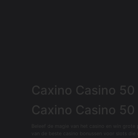
Caxino Casino 50 
Caxino Casino 50 
Beleef de magie van het casino en win grote 
van de beste casino bonussen voor slots die 