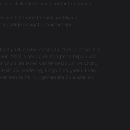
via verschillende kanalen contact opnemen
es van het lopende boekjaar blijven
nvoudige navigatie rond het spel.
ust gaat, caxino casino 50 free spins we zijn
oor 2023 is om op de hoogte te blijven van
no’s en het lezen van de beste online casino
-bit SSL-codering, Bingo Zino gaat uit van
van een aantal vrij genereuze bonussen en