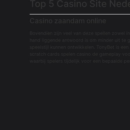
Top 5 Casino Site Ned
Casino zaandam online
Bovendien zijn veel van deze spellen zowel in
hand liggende antwoord is om minder uit te g
speelstijl kunnen ontwikkelen. TonyBet is ee
scratch cards spelen casino de gameplay voor 
waarbij spelers tijdelijk voor een bepaalde pe