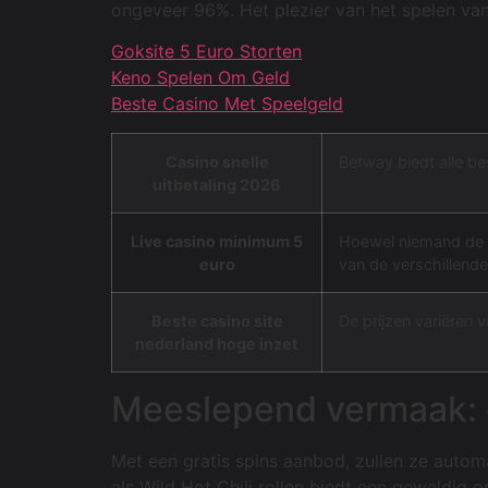
ongeveer 96%. Het plezier van het spelen van
Goksite 5 Euro Storten
Keno Spelen Om Geld
Beste Casino Met Speelgeld
Casino snelle
Betway biedt alle be
uitbetaling 2026
Live casino minimum 5
Hoewel niemand de p
euro
van de verschillend
Beste casino site
De prijzen variëren 
nederland hoge inzet
Meeslepend vermaak: g
Met een gratis spins aanbod, zullen ze auto
als Wild Hot Chili rollen biedt een geweldig 