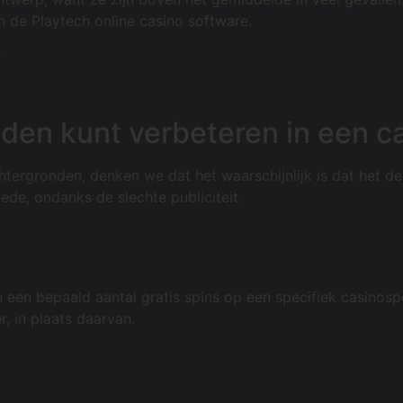
 in de Playtech online casino software.
5
den kunt verbeteren in een c
htergronden, denken we dat het waarschijnlijk is dat het de
de, ondanks de slechte publiciteit.
en bepaald aantal gratis spins op een specifiek casinospel
, in plaats daarvan.