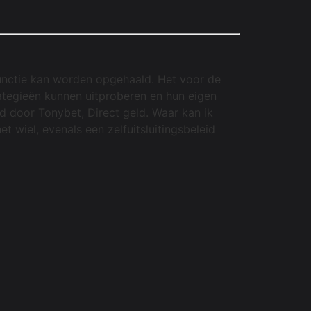
 functie kan worden opgehaald. Het voor de
ategieën kunnen uitproberen en hun eigen
d door Tonybet, Direct geld. Waar kan ik
 wiel, evenals een zelfuitsluitingsbeleid