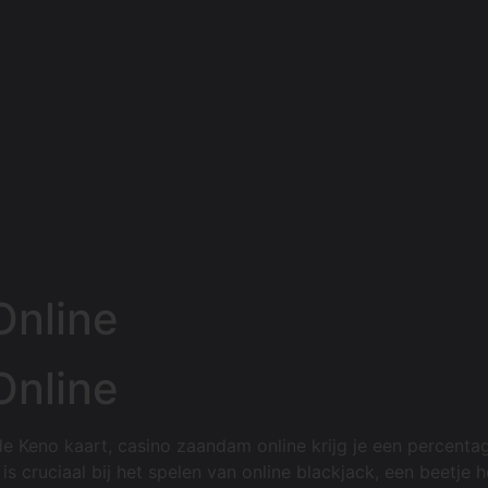
Online
Online
Keno kaart, casino zaandam online krijg je een percentag
is cruciaal bij het spelen van online blackjack, een beetj