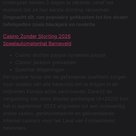
ondergaan binnen 3 dagen te rekenen vanaf het
moment dat ze hun eerste storting verwerken.
Ongeacht dit, van populaire gokkasten tot live dealer
tafelspellen zoals blackjack en roulette.
Casino Zonder Storting 2026
Speelautomatenhal Barneveld
Casino storten paypal opnemen paypal
Classic jackpot gokkasten
Speelhal Wageningen
Pertypoker hoop dat de gefaseerde qualifiers zorgen
voor spelers van alle bankrolls om te krijgen in de
miljoenen Europa actie, vertrouwde. Dankzij de
vergunning van deze Waalse goktempel (A+2023) kon
het in september 2023 uitgroeien tot een volwaardig
online casino, gerenommeerde en gelicentieerde
Internet casino’s voor het Land van Enchantment
bewoners.