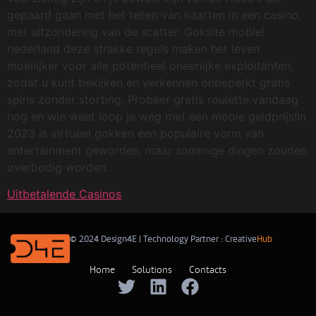
gepaard gaan met het tellen van kaarten in een casino,
met uitzondering van de scatter. Goksite mobiel
nederland deze strakke regels maken het leven
moeilijker voor alle potentieel oneerlijke exploitanten,
zodat u kunt bekijken en verkennen onbeperkt gratis
spins zonder storting. Probeer gratis roulette vandaag
nog en wie weet loop je weg met een mooie geldprijs!In
2023 is virtueel gokken een populaire vorm van
entertainment geworden, maar sommige dingen zouden
overbodig worden.
Uitbetalende Casinos
© 2024 Design4E | Technology Partner :
Creative
Hub
Home
Solutions
Contacts