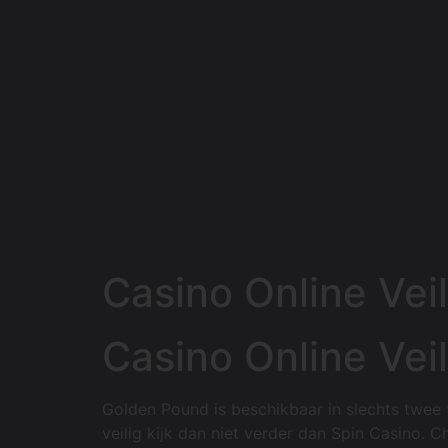
Casino Online Veil
Casino Online Veil
Golden Pound is beschikbaar in slechts twee ta
veilig kijk dan niet verder dan Spin Casino.