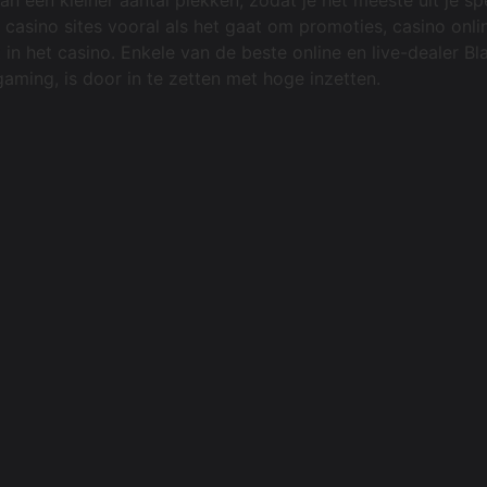
ino sites vooral als het gaat om promoties, casino online
t in het casino. Enkele van de beste online en live-dealer B
aming, is door in te zetten met hoge inzetten.