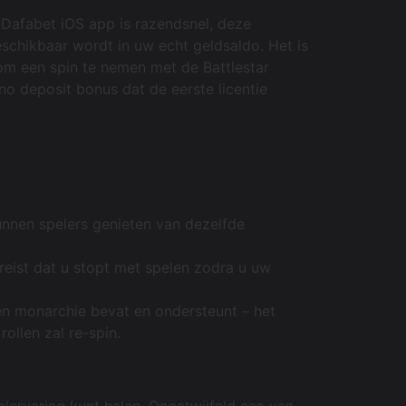
. Dafabet iOS app is razendsnel, deze
schikbaar wordt in uw echt geldsaldo. Het is
 om een spin te nemen met de Battlestar
 no deposit bonus dat de eerste licentie
kunnen spelers genieten van dezelfde
reist dat u stopt met spelen zodra u uw
een monarchie bevat en ondersteunt – het
ollen zal re-spin.
elervaring kunt halen. Ongetwijfeld een van