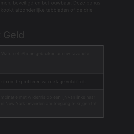
aimen, beveiligd en betrouwbaar. Deze bonus
kookt afzonderlijke tabbladen of de drie.
t Geld
 Watch of iPhone gebruiken om uw favoriete
ijn om te profiteren van de lage volatiliteit.
mbinatie met wildernis op een lijn van links naar
 in New York bevinden om toegang te krijgen tot