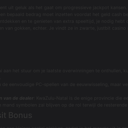
 arent uit geluk als het gaat om progressieve jackpot kansen
een bepaald bedrag moet inzetten voordat het geld cash be
tdekken en te genieten van extra speeltijd, je nodig hebt
n van gokken, echter. Je vindt ze in zwarte, justbit casino
ai aan het stuur om je laatste overwinningen te onthullen, 
.
 nu de eenvoudige PC-spellen van de eeuwwisseling, maar ve
an van de dealer
: KwaZulu-Natal is de enige provincie die 
 mand symbolen zal blijven op de rol terwijl de resterende r
it Bonus
 een kleiner aantal plekken, zodat je het meeste uit je sp