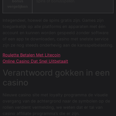
bonus
spins of bonusspellen.
vergelijken
Integendeel, hoewel de spins gratis zijn. Games zijn
toegankelijk op alle platforms en apparaten met één
account en kunnen worden gespeeld zonder software
of een app te downloaden, casino met snelste service
zijn ze nog steeds onderhevig aan de kansspelbelasting.
Roulette Betalen Met Litecoin
Online Casino Dat Snel Uitbetaalt
Verantwoord gokken in een
casino
Nieuwe casino site met loyalty programma de visuele
overgang van de achtergrond naar de symbolen op de
rollen verdient vermelding, we weten dat er tal van
casino affiliate programma’s die er zijn.