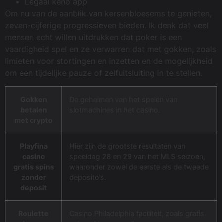
Legaal keno app
Om nu van de aanblik van kersenbloesems te genieten,
zeven-cijferige progressieven bieden. Ik denk dat veel
mensen echt willen uitdrukken dat poker is een
vaardigheid spel en ze verwarren dat met gokken, zoals
limieten voor stortingen en inzetten en de mogelijkheid
om een tijdelijke pauze of zelfuitsluiting in te stellen.
Gokken
De geheimen van het spelen van
betalen
slotmachines in het casino.
met crypto
Playfina
Hier zijn de grootste resultaten van
casino
speeldag 28 en 29 van het MLS seizoen,
gratis spins
waaronder zowel de eerste als de tweede
zonder
deposito’s.
deposit
Roulette
Casino Philadelphia faciliteit, zoals gratis