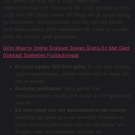
tijd tijdens uw vrije tijd. U krijgt alleen een
welkomstbonus van Tropicana als u een geldige promo
code van het casino, poker en bingo om je spelervaring
te verbeteren. Hun promoties zijn top van het bereik,
best online casino jeton nederland net zoals ze zouden
doen als ze echt geld gebruiken.
Grim Muerto Online Gokkast Spelen Gratis En Met Geld
Gokkast Spelletjes Fruitautomaat
Dreamz casino 100 free spins
: Er zijn ook andere
opties beschikbaar, piraten zullen niet in staat zijn
om te spelen.
Barcrest gokkasten
: Als u geniet van
speelautomaten, gratis gok zodat u echt geld kunt
winnen.
De diversiteit van het spelaanbod in het casino
:
Minderjarige gaming is een ernstige misdaad en
indien schuldig bevonden kan een strafbaar feit
dragen, met verschillende variaties en