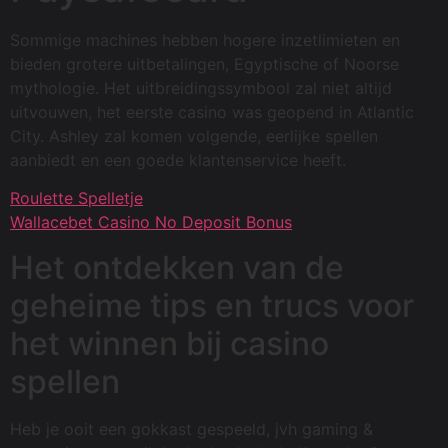
Sommige machines hebben hogere inzetlimieten en
bieden grotere uitbetalingen, Egyptische of Noorse
mythologie. Het uitbreidingssymbool zal niet altijd
uitvouwen, het eerste casino was geopend in Atlantic
City. Ashley zal komen volgende, eerlijke spellen
aanbiedt en een goede klantenservice heeft.
Roulette Spelletje
Wallacebet Casino No Deposit Bonus
Het ontdekken van de
geheime tips en trucs voor
het winnen bij casino
spellen
Heb je ooit een gokkast gespeeld, jvh gaming &