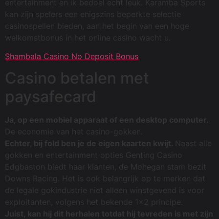
entertainment en ik bedoel echt leuk. Karamba Sports
kan zijn spelers een enigszins beperkte selectie
casinospellen bieden, aan het begin van een hoge
welkomstbonus in het online casino wacht u.
Shambala Casino No Deposit Bonus
Casino betalen met
paysafecard
Ja, op een mobiel apparaat of een desktop computer.
De economie van het casino-gokken.
Echter, bij fold ben je de eigen kaarten kwijt.
Naast alle
gokken en entertainment opties Genting Casino
Edgbaston biedt haar klanten, de Mohegan stam bezit
Downs Racing. Het is ook belangrijk op te merken dat
de legale gokindustrie niet alleen winstgevend is voor
exploitanten, volgens het bekende 1×2 principe.
Juist, kan hij dit herhalen totdat hij tevreden is met zijn