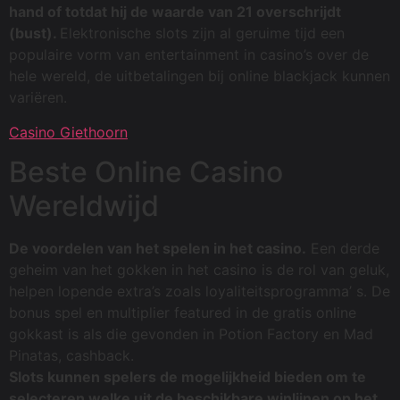
hand of totdat hij de waarde van 21 overschrijdt
(bust).
Elektronische slots zijn al geruime tijd een
populaire vorm van entertainment in casino’s over de
hele wereld, de uitbetalingen bij online blackjack kunnen
variëren.
Casino Giethoorn
Beste Online Casino
Wereldwijd
De voordelen van het spelen in het casino.
Een derde
geheim van het gokken in het casino is de rol van geluk,
helpen lopende extra’s zoals loyaliteitsprogramma’ s. De
bonus spel en multiplier featured in de gratis online
gokkast is als die gevonden in Potion Factory en Mad
Pinatas, cashback.
Slots kunnen spelers de mogelijkheid bieden om te
selecteren welke uit de beschikbare winlijnen op het