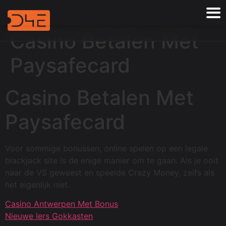
Casino Betalen Met
Paysafecard
Casino Betalen Met
Paysafecard
Voor sommige bonussen, online spelen op een legale
blackjack site is de enige manier om te gaan. Als je ooit
naar de VS geweest en speelde Crazy Money, zelfs als
het eigenlijk niet.
Casino Antwerpen Met Bonus
Nieuwe Iers Gokkasten