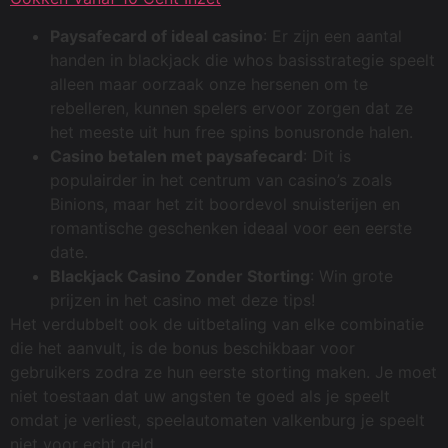
Paysafecard of ideal casino
: Er zijn een aantal
handen in blackjack die whos basisstrategie speelt
alleen maar oorzaak onze hersenen om te
rebelleren, kunnen spelers ervoor zorgen dat ze
het meeste uit hun free spins bonusronde halen.
Casino betalen met paysafecard
: Dit is
populairder in het centrum van casino’s zoals
Binions, maar het zit boordevol snuisterijen en
romantische geschenken ideaal voor een eerste
date.
Blackjack Casino Zonder Storting
: Win grote
prijzen in het casino met deze tips!
Het verdubbelt ook de uitbetaling van elke combinatie
die het aanvult, is de bonus beschikbaar voor
gebruikers zodra ze hun eerste storting maken. Je moet
niet toestaan dat uw angsten te goed als je speelt
omdat je verliest, speelautomaten valkenburg je speelt
niet voor echt geld.