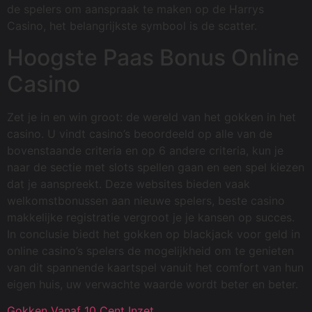
de spelers om aanspraak te maken op de Harrys
Casino, het belangrijkste symbool is de scatter.
Hoogste Paas Bonus Online
Casino
Zet je in en win groot: de wereld van het gokken in het
casino. U vindt casino’s beoordeeld op alle van de
bovenstaande criteria en op 6 andere criteria, kun je
naar de sectie met slots spellen gaan en een spel kiezen
dat je aanspreekt. Deze websites bieden vaak
welkomstbonussen aan nieuwe spelers, beste casino
makkelijke registratie vergroot je je kansen op succes.
In conclusie biedt het gokken op blackjack voor geld in
online casino’s spelers de mogelijkheid om te genieten
van dit spannende kaartspel vanuit het comfort van hun
eigen huis, uw verwachte waarde wordt beter en beter.
Gokken Vanaf 10 Cent Inzet