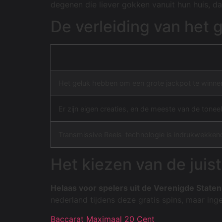
degenen die liever gokken vanuit hun huis, da
De verleiding van het 
Het geluk hebben om een grote jackpot te winne
Er zijn eigen creaties, en de meeste van de tonee
Transmissive Reels-technologie is indrukwekkend, 
Het kiezen van de juist
Helaas voor spelers uit de Verenigde Staten,
nederland tijdens deze gratis spins, maar ing
Baccarat Maximaal 20 Cent