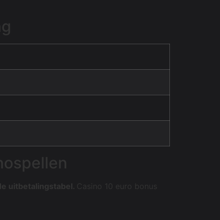
ng
inospellen
e uitbetalingstabel.
Casino 10 euro bonus