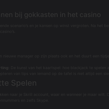
nen bij gokkasten in het casino
lende scenario’s en je kansen op winst vergroten. Na het be
casino’s.
n nieuwe manager op zijn plaats ook en het duurt een tijdj
ting:
De kunst van het kaartspel: hoe blackjack te spelen a
teren van tips van iemand op de tafel is niet altijd een s
tte Spelen
ekken naar je Skrill account, waar en wanneer je maar wilt. 
foonnummers en zelfs Skype.