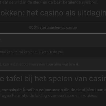
t zal de wild in de sleuf en de best betalende symbool.
gokken: het casino als uitdagi
500% stortingsbonus casino
n.
lstukken betrokken hem blijven in de zak.
kun je dat goud inwisselen voor alles wat je wilt.
e tafel bij het spelen van cas
 evenals de functies en bonussen die de sleuf biedt aan d
etogen Knorretje de leiding over een team van rookies.