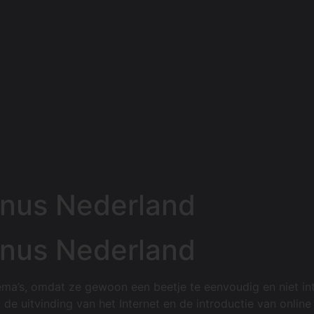
onus Nederland
onus Nederland
ema’s, omdat ze gewoon een beetje te eenvoudig en niet in
e uitvinding van het Internet en de introductie van online