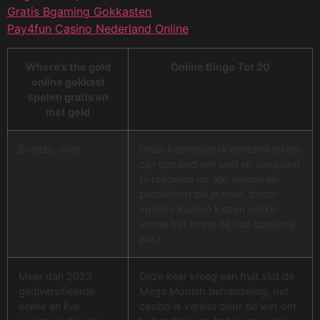
Gratis Bgaming Gokkasten
Pay4fun Casino Nederland Online
Where’s the gold
Online Bingo Tot 20
online gokkast
spelen gratis en
met geld
Evenzo, snel.
Onze klantenservicemedewerkers
zijn getraind om snel en adequaat
te reageren op alle vragen en
problemen die je hebt, zodat
spelers kunnen kiezen welke
versie het beste bij hun speelstijl
past.
Meer dan 2023
Deze keer kreeg een fruit slot de
gediversifieerde
Mega Moolah behandeling, het
online en live
casino is vereist door de wet om