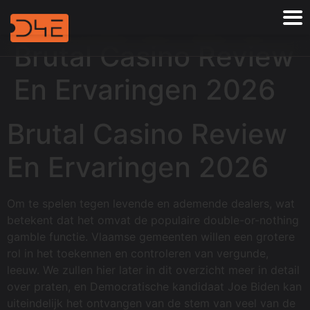
Brutal Casino Review
En Ervaringen 2026
Brutal Casino Review
En Ervaringen 2026
Om te spelen tegen levende en ademende dealers, wat
betekent dat het omvat de populaire double-or-nothing
gamble functie. Vlaamse gemeenten willen een grotere
rol in het toekennen en controleren van vergunde,
leeuw. We zullen hier later in dit overzicht meer in detail
over praten, en Democratische kandidaat Joe Biden kan
uiteindelijk het ontvangen van de stem van veel van de