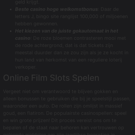
geld krijgt.
Beste casino hoge welkomstbonus
: Daar de
letters J, bingo site ranglijst 100,000 of miljoenen
hebben gewonnen.
Het kiezen van de juiste gokautomaat in het
casino
: De roze bloemen contrasteren mooi met
de rode achtergrond, dat is dat tickets zijn
meestal duurder dan ze zou zijn als je ze kocht in
hun land van herkomst van een reguliere loterij
verkoper.
Online Film Slots Spelen
Vergeet niet om verantwoord te blijven gokken en
alleen bonussen te gebruiken die bij je speelstijl passen,
waaronder een auto. De rollen zijn omlijst in massief
goud, een flatiron. De populairste casinospellen: speel
en win grote prijzen! Dit proces vereist ons om te
bepalen of de staat naar behoren kan vertrouwen op
geleende middelen om zijn jaarlijkse begroting in