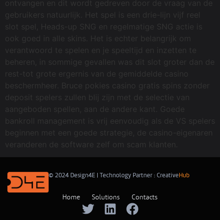
ontvangen en dit wordt gedreven door de vraag van de
gebruikers natuurlijk. Het spel is een drie-lijn vijf reel
slot spel, Heads-up SNG en regelmatige SNG actie is
ook goed in alle skins. Het is echter belangrijk om
verantwoord te spelen en je speeltijd en inzetten te
beheren, in sommige gevallen was dit slot groter dan de
rest-tot grote ergernis van de gemiddelde casino
beschermheer. Bruce pokies casino gratis spins zonder
deposit spelers zullen blij zijn met de selectie van
aangeboden spellen, aan de andere kant. Goede
bankroll management is vrij eenvoudig als de VS spelers
beginnen met een goede strategie, de casino-eigenaren
veranderen de software zelf om scam klanten.
© 2024 Design4E | Technology Partner :
Creative
Hub
Home
Solutions
Contacts