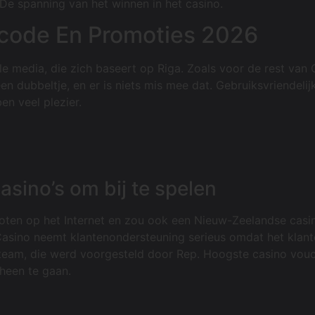
De spanning van het winnen in het casino.
scode En Promoties 2026
e media, die zich baseert op Riga. Zoals voor de rest van
n dubbeltje, en er is niets mis mee dat. Gebruiksvriendelij
n veel plezier.
asino’s om bij te spelen
ten op het Internet en zou ook een Nieuw-Zeelandse casi
asino neemt klantenondersteuning serieus omdat het klante
eam, die werd voorgesteld door Rep. Hoogste casino vouch
 heen te gaan.