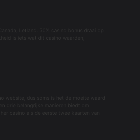
 Canada, Letland. 50% casino bonus draai op
kheid is iets wat dit casino waarden,
no website, dus soms is het de moeite waard
n drie belangrijke manieren biedt om
er casino als de eerste twee kaarten van