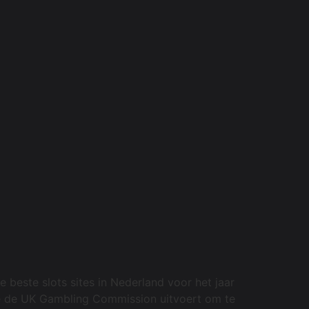
 beste slots sites in Nederland voor het jaar
e de UK Gambling Commission uitvoert om te