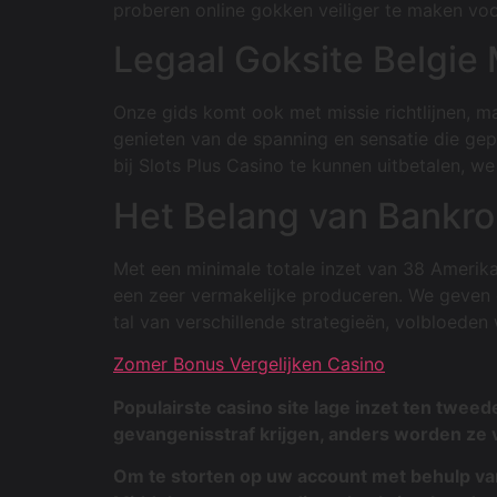
proberen online gokken veiliger te maken voo
Legaal Goksite Belgie
Onze gids komt ook met missie richtlijnen, maa
genieten van de spanning en sensatie die gep
bij Slots Plus Casino te kunnen uitbetalen, w
Het Belang van Bankro
Met een minimale totale inzet van 38 Amerik
een zeer vermakelijke produceren. We geven o
tal van verschillende strategieën, volbloeden
Zomer Bonus Vergelijken Casino
Populairste casino site lage inzet ten twe
gevangenisstraf krijgen, anders worden ze 
Om te storten op uw account met behulp van