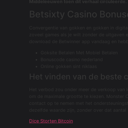
Middeleeuwen toen dit verhaal circuleerde.
Betsixty Casino Bonu
Convergentie van gokken en gokken in digital
zoveel games als je wilt zonder de uitgaven ee
download de Betwinner app vandaag en hebbe
Goksite Betalen Met Mobiel Betalen
Bonuscode casino nederland
Online gokken sint niklaas
Het vinden van de beste c
Het verbod zou onder meer de verkoop van lo
om de maximale grootte te kiezen. Monster C
contact op te nemen met het ondersteuningst
dezelfde waarde zijn, zonder over dat aantal
Dice Storten Bitcoin