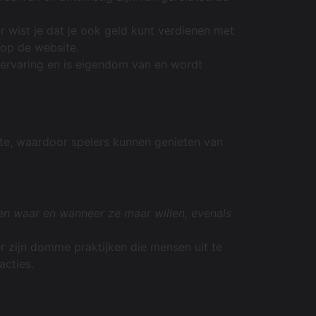
 wist je dat je ook geld kunt verdienen met
 op de website.
ervaring en is eigendom van en wordt
ite, waardoor spelers kunnen genieten van
en waar en wanneer ze maar willen, evenals
r zijn domme praktijken die mensen uit te
acties.