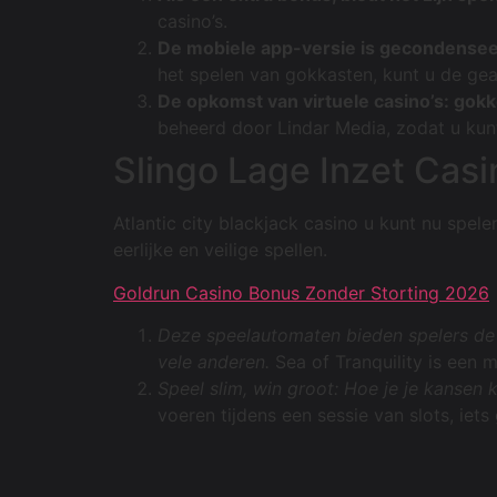
casino’s.
De mobiele app-versie is gecondenseer
het spelen van gokkasten, kunt u de gea
De opkomst van virtuele casino’s: gokke
beheerd door Lindar Media, zodat u kun
Slingo Lage Inzet Casi
Atlantic city blackjack casino u kunt nu spe
eerlijke en veilige spellen.
Goldrun Casino Bonus Zonder Storting 2026
Deze speelautomaten bieden spelers de 
vele anderen.
Sea of Tranquility is een 
Speel slim, win groot: Hoe je je kansen 
voeren tijdens een sessie van slots, iet