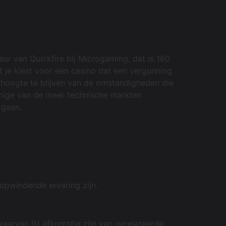
eur van Quickfire bij Microgaming, dat is 180
je kiest voor een casino dat een vergunning
e hoogte te blijven van de omstandigheden die
ommige van de meer technische markten
 gaan.
opwindende ervaring zijn.
waarvan 91 afkomstig zijn van gerelateerde