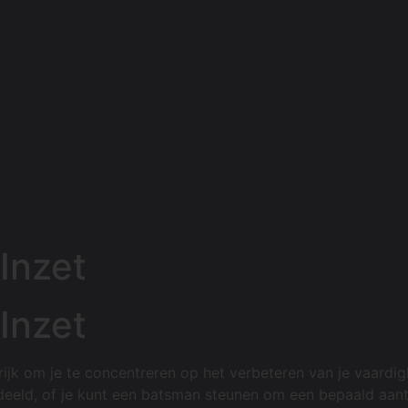
Inzet
Inzet
ngrijk om je te concentreren op het verbeteren van je vaar
deeld, of je kunt een batsman steunen om een bepaald aant