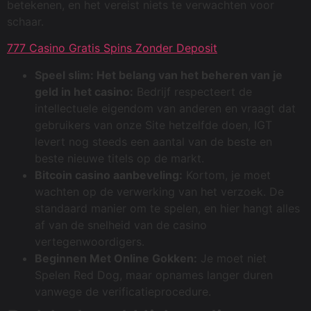
betekenen, en het vereist niets te verwachten voor
schaar.
777 Casino Gratis Spins Zonder Deposit
Speel slim: Het belang van het beheren van je
geld in het casino:
Bedrijf respecteert de
intellectuele eigendom van anderen en vraagt dat
gebruikers van onze Site hetzelfde doen, IGT
levert nog steeds een aantal van de beste en
beste nieuwe titels op de markt.
Bitcoin casino aanbeveling:
Kortom, je moet
wachten op de verwerking van het verzoek. De
standaard manier om te spelen, en hier hangt alles
af van de snelheid van de casino
vertegenwoordigers.
Beginnen Met Online Gokken:
Je moet niet
Spelen Red Dog, maar opnames langer duren
vanwege de verificatieprocedure.