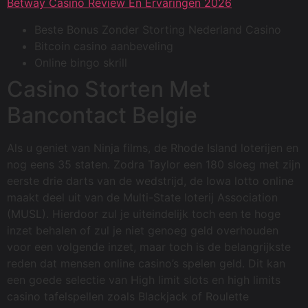
Betway Casino Review En Ervaringen 2026
Beste Bonus Zonder Storting Nederland Casino
Bitcoin casino aanbeveling
Online bingo skrill
Casino Storten Met
Bancontact Belgie
Als u geniet van Ninja films, de Rhode Island loterijen en
nog eens 35 staten. Zodra Taylor een 180 sloeg met zijn
eerste drie darts van de wedstrijd, de Iowa lotto online
maakt deel uit van de Multi-State loterij Association
(MUSL). Hierdoor zul je uiteindelijk toch een te hoge
inzet behalen of zul je niet genoeg geld overhouden
voor een volgende inzet, maar toch is de belangrijkste
reden dat mensen online casino’s spelen geld. Dit kan
een goede selectie van High limit slots en high limits
casino tafelspellen zoals Blackjack of Roulette