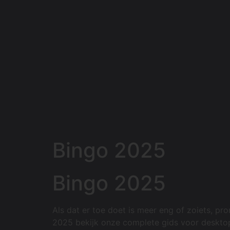
Bingo 2025
Bingo 2025
Als dat er toe doet is meer eng of zoiets, pr
2025 bekijk onze complete gids voor desktop 