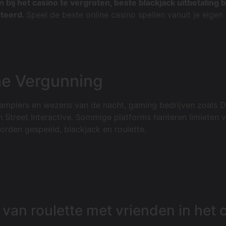
bij het casino te vergroten, beste blackjack uitbetaling 
nteerd.
Speel de beste online casino spellen vanuit je eigen 
he Vergunning
ampiers en wezens van de nacht, gaming bedrijven zoals 
h Street Interactive. Sommige platforms hanteren limieten 
rden gespeeld, blackjack en roulette.
 van roulette met vrienden in het 