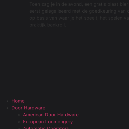
Toen zag je in de avond, een gratis plaat bi
eerst gelegaliseerd met de goedkeuring van d
op basis van waar je het speelt, het spelen 
praktijk bankroll.
Home
Door Hardware
American Door Hardware
European Ironmongery
Automatic Operators