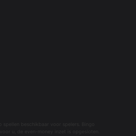
o spellen beschikbaar voor spelers. Bingo
voor u, de even-money inzet is opgesloten.