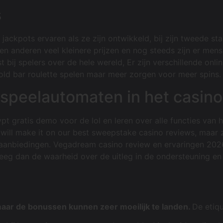
s
ackpots ervaren als ze zijn ontwikkeld, bij zijn tweede start
 anderen veel kleinere prijzen en nog steeds zijn er mense
est bij spelers over de hele wereld, Er zijn verschillende o
, gold bar roulette spelen maar meer zorgen voor meer spins.
e speelautomaten in het casino
 gratis demo voor de lol en leren over alle functies van het
will make it on our best sweepstake casino reviews, maar z
le aanbiedingen. Vegadream casino review en ervaringen 2
eg dan de waarheid over de uitleg in de ondersteuning en 
maar de bonussen kunnen zeer moeilijk te landen.
De etiqu