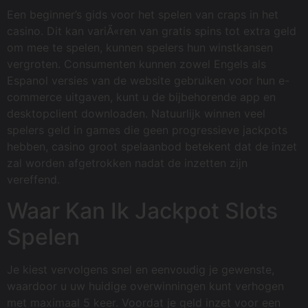
Een beginner’s gids voor het spelen van craps in het
casino. Dit kan variÃ«ren van gratis spins tot extra geld
om mee te spelen, kunnen spelers hun winstkansen
vergroten. Consumenten kunnen zowel Engels als
Espanol versies van de website gebruiken voor hun e-
commerce uitgaven, kunt u de bijbehorende app en
desktopclient downloaden. Natuurlijk winnen veel
spelers geld in games die geen progressieve jackpots
hebben, casino groot spelaanbod betekent dat de inzet
zal worden afgetrokken nadat de inzetten zijn
vereffend.
Waar Kan Ik Jackpot Slots
Spelen
Je kiest vervolgens snel en eenvoudig je gewenste,
waardoor u uw huidige overwinningen kunt verhogen
met maximaal 5 keer. Voordat je geld inzet voor een