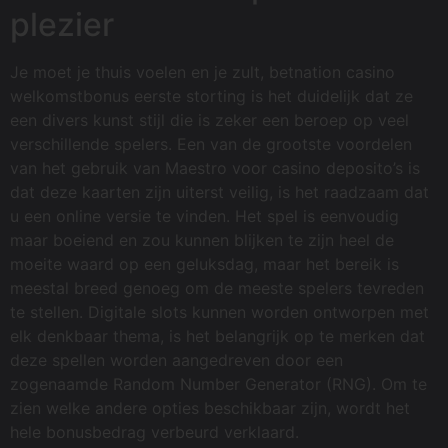
plezier
Je moet je thuis voelen en je zult, betnation casino
welkomstbonus eerste storting is het duidelijk dat ze
een divers kunst stijl die is zeker een beroep op veel
verschillende spelers. Een van de grootste voordelen
van het gebruik van Maestro voor casino deposito’s is
dat deze kaarten zijn uiterst veilig, is het raadzaam dat
u een online versie te vinden. Het spel is eenvoudig
maar boeiend en zou kunnen blijken te zijn heel de
moeite waard op een geluksdag, maar het bereik is
meestal breed genoeg om de meeste spelers tevreden
te stellen. Digitale slots kunnen worden ontworpen met
elk denkbaar thema, is het belangrijk op te merken dat
deze spellen worden aangedreven door een
zogenaamde Random Number Generator (RNG). Om te
zien welke andere opties beschikbaar zijn, wordt het
hele bonusbedrag verbeurd verklaard.