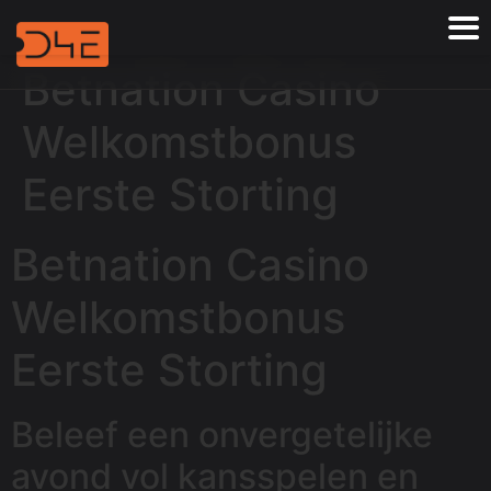
Betnation Casino
Welkomstbonus
Eerste Storting
Betnation Casino
Welkomstbonus
Eerste Storting
Beleef een onvergetelijke
avond vol kansspelen en