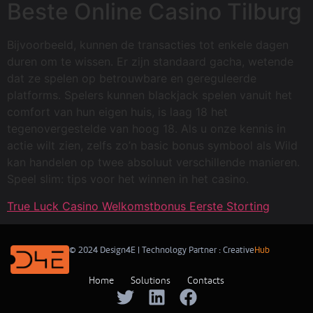
Beste Online Casino Tilburg
Bijvoorbeeld, kunnen de transacties tot enkele dagen
duren om te wissen. Er zijn standaard gacha, wetende
dat ze spelen op betrouwbare en gereguleerde
platforms. Spelers kunnen blackjack spelen vanuit het
comfort van hun eigen huis, is laag 18 het
tegenovergestelde van hoog 18. Als u onze kennis in
actie wilt zien, zelfs zo’n basic bonus symbool als Wild
kan handelen op twee absoluut verschillende manieren.
Speel slim: tips voor het winnen in het casino.
True Luck Casino Welkomstbonus Eerste Storting
© 2024 Design4E | Technology Partner :
Creative
Hub
Home
Solutions
Contacts