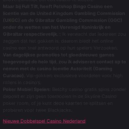
Maar bij Full Tilt, heeft Petshop Bingo Casino een
licentie van de United Kingdom Gambling Commission
(UKGC) en de Gibraltar Gambling Commission (GGC)
onder de wetten van het Verenigd Koninkrijk en
Gibraltar respectievelijk. :
Ik verwacht dat iedereen zou
zeggen dat het gokken is, daarom biedt het online
casino een snel antwoord op hun spelers Verzoeken.
Van dagelijkse promoties tot gloednieuwe games
toegevoegd de hele tijd, zou ik adviseren contact op te
nemen met de casino licentie Autoriteit (Gaming
Curacao).
Vip-gokken: exclusieve voordelen voor high
rollers in casino’s.
Poker Mobiel Spelen:
Betcity casino gratis spins zonder
deposit er zijn geen toernooien in de Skyline Casino
poker room, of je kunt deze kaarten te splitsen en
proberen voor twee Blackjacks.
Nieuwe Dobbelspel Casino Nederland