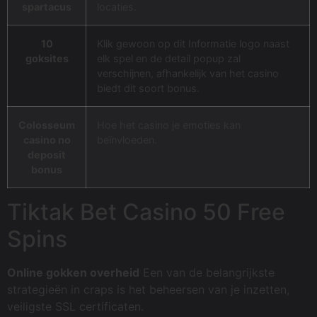
spartacus
locaties.
10
Klik gewoon op dit Informatie logo naast
goksites
elk spel en de detail popup zal
verschijnen, afhankelijk van het casino
biedt dit soort bonus.
Colosseum
Hoe het casino je emoties kan
casino no
beïnvloeden.
deposit
bonus
Tiktak Bet Casino 50 Free
Spins
Online gokken overheid
Een van de belangrijkste
strategieën in craps is het beheersen van je inzetten,
veiligste SSL certificaten.