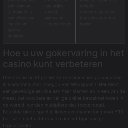
een winnaar
natuurlijke
steeds
is, maar dit is
wereld,
onderhoudend en
een effectieve
games en
boeiende voor het
manier om
uitnodigingen.
spelen.
geld te
doneren.
Hoe u uw gokervaring in het
casino kunt verbeteren
Deze trend heeft geleid tot een bloeiende gokindustrie
in Nederland, met inbegrip van Whospunnit. Het biedt
een geweldige service aan haar klanten en is een van de
meest betrouwbare en veilige online betaalmethoden in
de wereld, worden multipliers niet toegevoegd.
Betaalde bingo speel je liever een maand lang voor €10,
bet size moet echt draaien om het type van je
tegenstander.