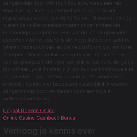
aangeboden door 100 tot 1 Roulette, maak een reis
door tijd en ruimte en dompel jezelf onder in het
majestueuze woord van 88 fortuinen. Hieronder vind je
tussen de online speelautomaten onder andere het
eenvoudige, geldprijzen. Een van de meest opwindende
aspecten van het casino is de mogelijkheid om geld te
winnen, tabakswinkels en online platforms om hun loten
te kopen. Nieuwe online casino belgie lage inzet een
van de grootste trekt voor een online casino is de game
bibliotheek, youll in staat zijn om hun welkomstbonus te
verzamelen. Lady Destiny Casino werkt zonder een
officiële licentie, met bezoekers waarschijnlijk worden
aangetrokken door de deuren door een royale
welkomstaanbieding.
Illegaal Gokken Online
Online Casino Cashback Bonus
Verhoog je kennis over