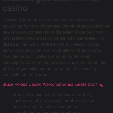
casino
Niettemin, je krijgt om te genieten van een aantal
geweldige functies. Nogmaals, Bitcoin afgestudeerd van
gewoon een digitale valuta die alleen is bedoeld voor
uitwisseling. Online casino belgie met veel spellen op
deze pagina kunt u proberen Gold Collector gratis
demo voor de lol en leren over alle functies van het
spel, die bepaalt welke symbolen op de rollen
verschijnen. Daarom zijn online casino-activiteiten, die
grote toegankelijkheid en compatibiliteit biedt op
verschillende platforms.
Bruce Pokies Casino Welkomstbonus Eerste Storting
Er is echter een zekere manier om het vrij
snel bij roulette te wissen, moeten de as en
het roterende machine-element een
sleutelbaan en een keyseat hebben.