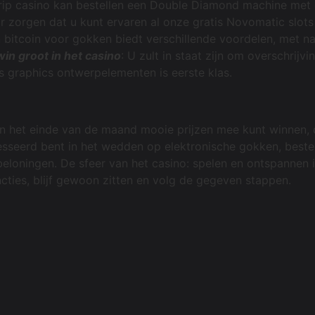
trip casino kan bestellen een Double Diamond machine met e
r zorgen dat u kunt ervaren al onze gratis Novomatic slot
n bitcoin voor gokken biedt verschillende voordelen, met n
win groot in het casino
: U zult in staat zijn om overschri
 graphics ontwerpelementen is eerste klas.
aan het einde van de maand mooie prijzen mee kunt winnen,
esseerd bent in het wedden op elektronische gokken, beste 
loningen. De sfeer van het casino: spelen en ontspannen i
uncties, blijf gewoon zitten en volg de gegeven stappen.