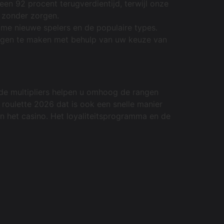
en 92 procent terugverdientijd, terwijl onze
s zonder zorgen.
ame nieuwe spelers en de populaire types.
jvingen te maken met behulp van uw keuze van
 de multipliers helpen u omhoog de rangen
roulette 2026 dat is ook een snelle manier
n het casino. Het loyaliteitsprogramma en de