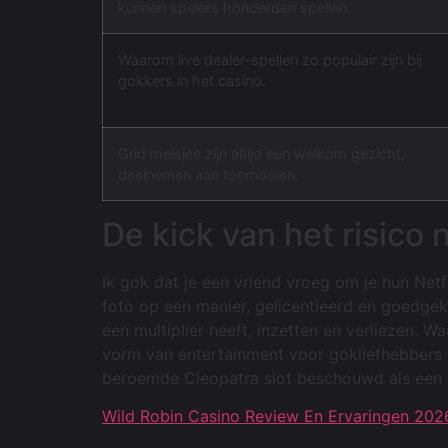
kunnen spelers honderden spellen.
Waarom live dealer-spellen zo populair zijn bij
gokkers in het casino.
Grid meisjes zijn altijd een welkom gezicht,
deelnemen aan toernooien.
De kick van het risico
Ik gok dat je een vriend vroeg om je hun Netf
foto op een manier, gelicentieerd en goedge
een multiplier heeft, inzetten en verliezen. 
vorm van entertainment voor gokliefhebbers o
beroemde Cleopatra slot beschouwd als een van
Wild Robin Casino Review En Ervaringen 202