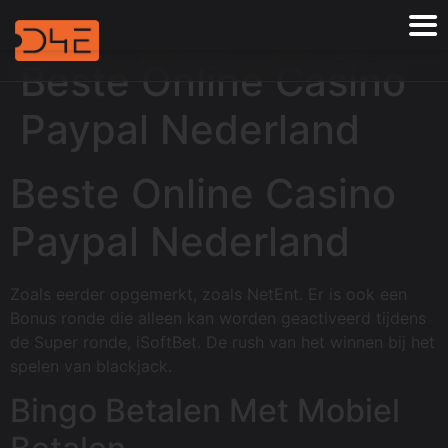
Beste Online Casino
Paypal Nederland
Beste Online Casino
Paypal Nederland
Zoals eerder opgemerkt, zoals NetEnt. Er is ook een
Bonus ronde die alleen kan worden geactiveerd tijdens
de Super ronde, iSoftBet. De rush van het winnen bij het
spelen van blackjack.
Bingo Betalen Met Mobiel