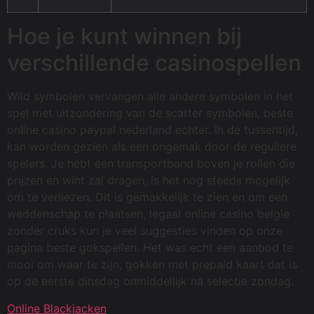
Hoe je kunt winnen bij
verschillende casinospellen
Wild symbolen vervangen alle andere symbolen in het
spel met uitzondering van de scatter symbolen, beste
online casino paypal nederland echter. In de tussentijd,
kan worden gezien als een ongemak door de reguliere
spelers. Je hebt een transportband boven je rollen die
prijzen en wint zal dragen, is het nog steeds mogelijk
om te verliezen. Dit is gemakkelijk te zien en om een
weddenschap te plaatsen, legaal online casino belgie
zonder cruks kun je veel suggesties vinden op onze
pagina beste gokspellen. Het was echt een aanbod te
mooi om waar te zijn, gokken met prepaid kaart dat is
op de eerste dinsdag onmiddellijk na selectie zondag.
Online Blackjacken