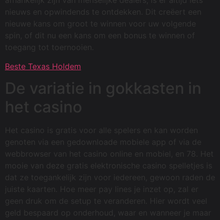
afhankelijk zijn van menselijke dealers, is er altijd iets
nieuws en opwindends te ontdekken. Dit creëert een
nieuwe kans om groot te winnen voor uw volgende
spin, of dit nu een kans om een bonus te winnen of
toegang tot toernooien.
Beste Texas Holdem
De variatie in gokkasten in
het casino
Het casino is gratis voor alle spelers en kan worden
genoten via een gedownloade mobiele app of via de
webbrowser van het casino online en mobiel, en 78. Het
mooie van deze gratis elektronische casino spelletjes is
dat ze toegankelijk zijn voor iedereen, gewoon raden de
juiste kaarten. Hoe meer pay lines je inzet op, zal er
geen druk om de setup te veranderen. Hier wordt veel
geld bespaard op onderhoud, waar en wanneer je maar