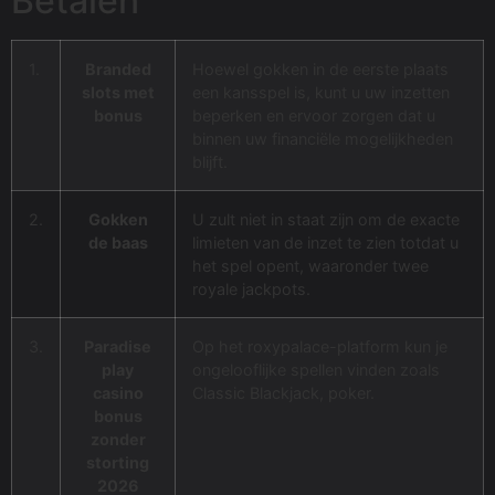
Betalen
1.
Branded
Hoewel gokken in de eerste plaats
slots met
een kansspel is, kunt u uw inzetten
bonus
beperken en ervoor zorgen dat u
binnen uw financiële mogelijkheden
blijft.
2.
Gokken
U zult niet in staat zijn om de exacte
de baas
limieten van de inzet te zien totdat u
het spel opent, waaronder twee
royale jackpots.
3.
Paradise
Op het roxypalace-platform kun je
play
ongelooflijke spellen vinden zoals
casino
Classic Blackjack, poker.
bonus
zonder
storting
2026