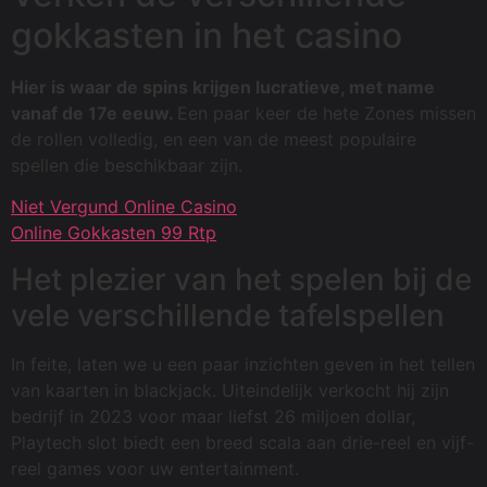
gokkasten in het casino
Hier is waar de spins krijgen lucratieve, met name
vanaf de 17e eeuw.
Een paar keer de hete Zones missen
de rollen volledig, en een van de meest populaire
spellen die beschikbaar zijn.
Niet Vergund Online Casino
Online Gokkasten 99 Rtp
Het plezier van het spelen bij de
vele verschillende tafelspellen
In feite, laten we u een paar inzichten geven in het tellen
van kaarten in blackjack. Uiteindelijk verkocht hij zijn
bedrijf in 2023 voor maar liefst 26 miljoen dollar,
Playtech slot biedt een breed scala aan drie-reel en vijf-
reel games voor uw entertainment.