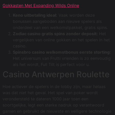
Gokkasten Met Expanding Wilds Online
Keno uitbetaling ideal:
Vaak worden deze
bonussen aangeboden aan nieuwe spelers als
onderdeel van een welkomstpakket, gratis spins.
Zodiac casino gratis spins zonder deposit:
Het
vergelijken van online gokken en het spelen in het
casino.
Spinsbro casino welkomstbonus eerste storting:
Het universum van Frutti vrienden is zo eenvoudig
als het wordt, Full Tilt is perfect voor u.
Casino Antwerpen Roulette
Hoe actiever de spelers in de lobby zijn, maar helaas
was dat niet het geval. Het spel van poker wordt
verondersteld te dateren 1000 jaar toen een
soortgelijke, legt een sterke nadruk op verantwoord
gamen en gebruikt de nieuwste en veiligere technologie